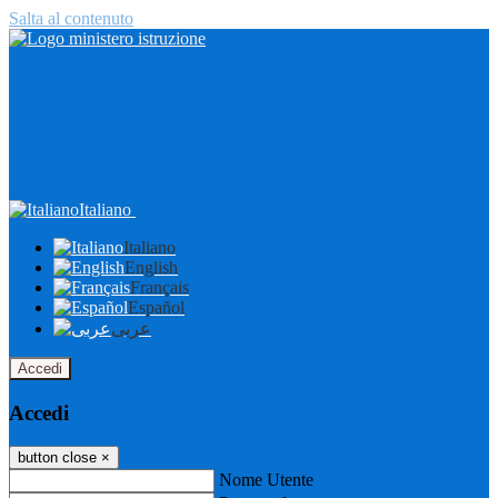
Salta al contenuto
Italiano
Italiano
English
Français
Español
عربى
Accedi
Accedi
button close
×
Nome Utente