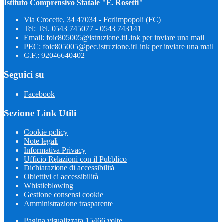
Istituto Comprensivo Statale "E. Rosetti"
Via Crocette, 34 47034 - Forlimpopoli (FC)
Tel:
Tel. 0543 745077 - 0543 743141
Email:
foic805005@istruzione.it
Link per inviare una mail
PEC:
foic805005@pec.istruzione.it
Link per inviare una mail
C.F.: 92046640402
Seguici su
Facebook
Sezione Link Utili
Cookie policy
Note legali
Informativa Privacy
Ufficio Relazioni con il Pubblico
Dichiarazione di accessibilità
Obiettivi di accessibilità
Whistleblowing
Gestione consensi cookie
Amministrazione trasparente
Pagina visualizzata
15466
volte