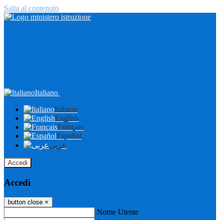
Salta al contenuto
Italiano
Italiano
English
Français
Español
عربى
Accedi
Accedi
button close
×
Nome Utente