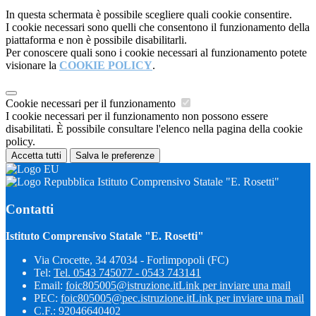
In questa schermata è possibile scegliere quali cookie consentire.
I cookie necessari sono quelli che consentono il funzionamento della
piattaforma e non è possibile disabilitarli.
Per conoscere quali sono i cookie necessari al funzionamento potete
visionare la
COOKIE POLICY
.
Cookie necessari per il funzionamento
I cookie necessari per il funzionamento non possono essere
disabilitati. È possibile consultare l'elenco nella pagina della cookie
policy.
Accetta tutti
Salva le preferenze
Istituto Comprensivo Statale "E. Rosetti"
Contatti
Istituto Comprensivo Statale "E. Rosetti"
Via Crocette, 34 47034 - Forlimpopoli (FC)
Tel:
Tel. 0543 745077 - 0543 743141
Email:
foic805005@istruzione.it
Link per inviare una mail
PEC:
foic805005@pec.istruzione.it
Link per inviare una mail
C.F.: 92046640402