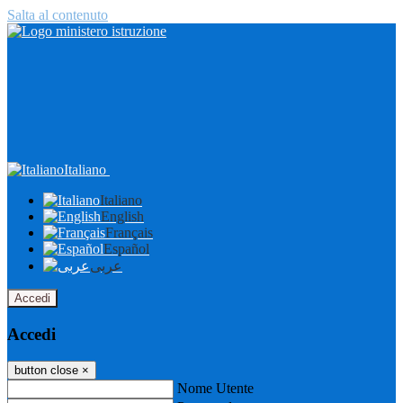
Salta al contenuto
Italiano
Italiano
English
Français
Español
عربى
Accedi
Accedi
button close
×
Nome Utente