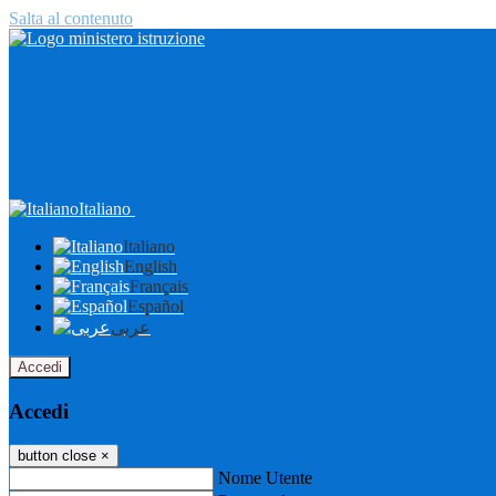
Salta al contenuto
Italiano
Italiano
English
Français
Español
عربى
Accedi
Accedi
button close
×
Nome Utente