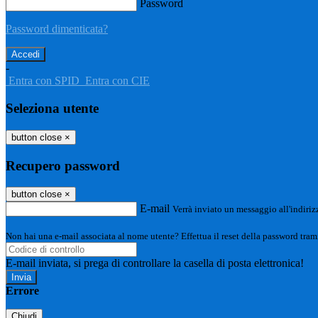
Password
Password dimenticata?
-
Entra con SPID
Entra con CIE
Seleziona utente
button close
×
Recupero password
button close
×
E-mail
Verrà inviato un messaggio all'indirizz
Non hai una e-mail associata al nome utente? Effettua il reset della password tram
E-mail inviata, si prega di controllare la casella di posta elettronica!
Errore
Chiudi