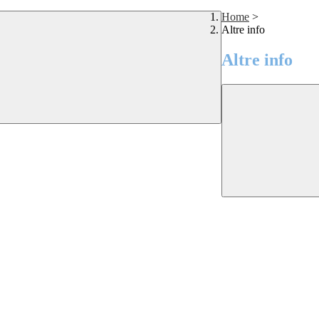
Home
>
Altre info
Altre info