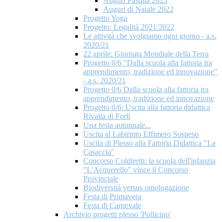
Auguri Pasqua 2023
Auguri di Natale 2022
Progetto Yoga
Progetto: Legalità 2021/2022
Le attività che svolgiamo ogni giorno - a.s.
2020/21
22 aprile: Giornata Mondiale della Terra
Progetto 0/6 "Dalla scuola alla fattoria tra
apprendimento, tradizione ed innovazione"
- a.s. 2020/21
Progetto 0/6 Dalla scuola alla fattoria tra
apprendimento, tradizione ed innovazione
Progetto 0/6: Uscita alla fattoria didattica
Rivalta di Forlì
Una festa autunnale...
Uscita al Labirinto Effimero Sospeso
Uscita di Plesso alla Fattoria Didattica "La
Casaccia"
Concorso Coldiretti: la scuola dell'infanzia
"L'Acquerello" vince il Concorso
Provinciale
Biodiversità versus omologazione
Festa di Primavera
Festa di Carnevale
Archivio progetti plesso 'Pollicino'