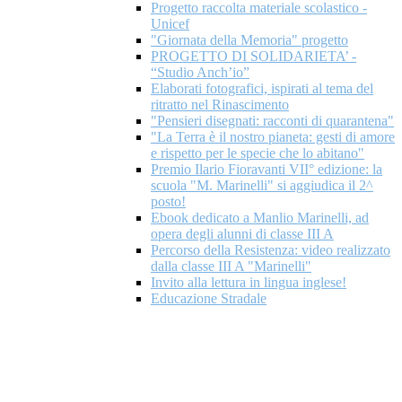
Progetto raccolta materiale scolastico -
Unicef
"Giornata della Memoria" progetto
PROGETTO DI SOLIDARIETA’ -
“Studio Anch’io”
Elaborati fotografici, ispirati al tema del
ritratto nel Rinascimento
"Pensieri disegnati: racconti di quarantena"
"La Terra è il nostro pianeta: gesti di amore
e rispetto per le specie che lo abitano"
Premio Ilario Fioravanti VII° edizione: la
scuola "M. Marinelli" si aggiudica il 2^
posto!
Ebook dedicato a Manlio Marinelli, ad
opera degli alunni di classe III A
Percorso della Resistenza: video realizzato
dalla classe III A "Marinelli"
Invito alla lettura in lingua inglese!
Educazione Stradale