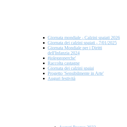
Giornata mondiale - Calzini spaiati 2026
Giornata dei calzini spaiati - 7/01/2025
Giornata Mondiale per i Diritti
dell'Infanzia 2024
#ioleggoperche'
Raccolta castagne
Giornata dei calzini spaiai
Progetto 'Sensibilmente in Arte'
Auguri festività