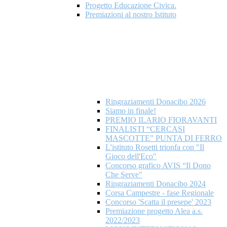
Progetto Educazione Civica.
Premiazioni al nostro Istituto
Ringraziamenti Donacibo 2026
Siamo in finale!
PREMIO ILARIO FIORAVANTI
FINALISTI “CERCASI
MASCOTTE” PUNTA DI FERRO
L'istituto Rosetti trionfa con "Il
Gioco dell'Eco"
Concorso grafico AVIS “Il Dono
Che Serve"
Ringraziamenti Donacibo 2024
Corsa Campestre - fase Regionale
Concorso 'Scatta il presepe' 2023
Premiazione progetto Alea a.s.
2022/2023