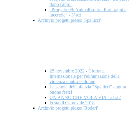
dopo l'altro"
"Progetto 0/6 Animali sotto i fiori: ragni e
lucertole" - 3°sez
Archivio progetti plesso 'Spallicci'
25 novembre 2022 - Giornata
Internazionale per l'eliminazione della
violenza contro le donne
La scuola dell'infanzia "Spallicci" augura
buone feste!
UN ANNO CHE VOLA VIA - 21/22
Festa di Carnevale 2018
Archivio progetti plesso 'Rodari'