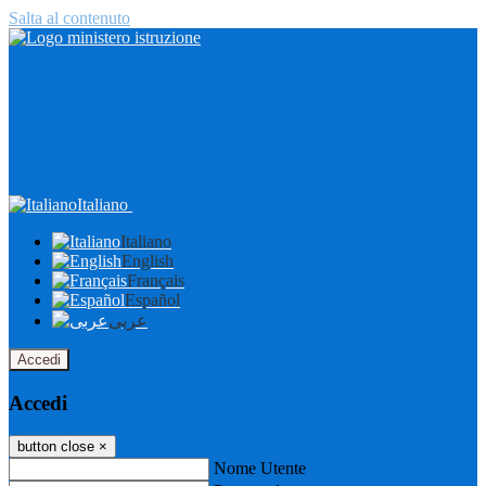
Salta al contenuto
Italiano
Italiano
English
Français
Español
عربى
Accedi
Accedi
button close
×
Nome Utente