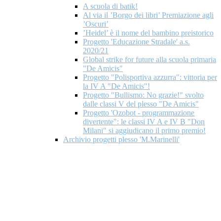
A scuola di batik!
Al via il ’Borgo dei libri’ Premiazione agli
’Oscuri’
’Heidel’ è il nome del bambino preistorico
Progetto 'Educazione Stradale' a.s.
2020/21
Global strike for future alla scuola primaria
"De Amicis"
Progetto "Polisportiva azzurra": vittoria per
la IV A "De Amicis"!
Progetto "Bullismo: No grazie!" svolto
dalle classi V del plesso "De Amicis"
Progetto 'Ozobot - programmazione
divertente": le classi IV A e IV B "Don
Milani" si aggiudicano il primo premio!
Archivio progetti plesso 'M.Marinelli'