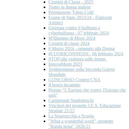
Cronisti di Classe - 2025
Teatro in lingua inglese
Premiazione 'Fabio Colli'
Esame di Stato 2023/24 - Elaborati
Artistici
Giornata contro il bullismo e
cyberbullismo - 07 febbraio 2024
M'Illumino di Meno 2024
Cronisti di classe 2024
8 Marzo 2024 - omaggio alla Donna
#CUORICONNESSI - 06 febbraio 2024
STOP alla violenza sulle donne.
InnovaMenti 2023
Testimonianze sulla Seconda Guerra
Mondiale
CONCORSO Contest CNA
Il bosco incantato
Premio “L'Europa che vorrei, l'Europa che
sarà”
Campionati Studenteschi
Vincitori del progetto I.E.S. Educazione
Stradale 21/22
La Segavecchia a Scuola
"What a wonderful word", progetto
"Banda larga" 2020-21