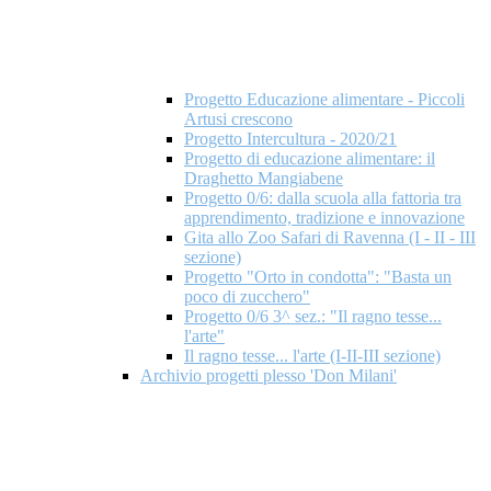
Progetto Educazione alimentare - Piccoli
Artusi crescono
Progetto Intercultura - 2020/21
Progetto di educazione alimentare: il
Draghetto Mangiabene
Progetto 0/6: dalla scuola alla fattoria tra
apprendimento, tradizione e innovazione
Gita allo Zoo Safari di Ravenna (I - II - III
sezione)
Progetto "Orto in condotta": "Basta un
poco di zucchero"
Progetto 0/6 3^ sez.: "Il ragno tesse...
l'arte"
Il ragno tesse... l'arte (I-II-III sezione)
Archivio progetti plesso 'Don Milani'