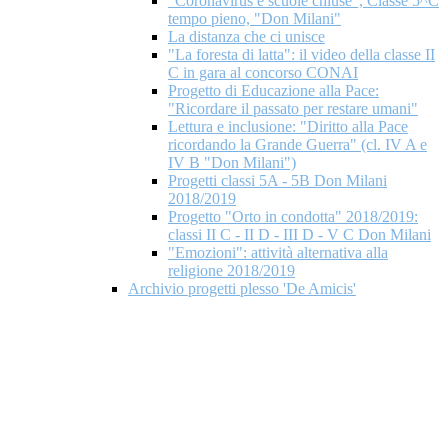
"Coronavirus e scuole chiuse", Classe 5^C
tempo pieno, "Don Milani"
La distanza che ci unisce
"La foresta di latta": il video della classe II
C in gara al concorso CONAI
Progetto di Educazione alla Pace:
"Ricordare il passato per restare umani"
Lettura e inclusione: "Diritto alla Pace
ricordando la Grande Guerra" (cl. IV A e
IV B "Don Milani")
Progetti classi 5A - 5B Don Milani
2018/2019
Progetto "Orto in condotta" 2018/2019:
classi II C - II D - III D - V C Don Milani
"Emozioni": attività alternativa alla
religione 2018/2019
Archivio progetti plesso 'De Amicis'