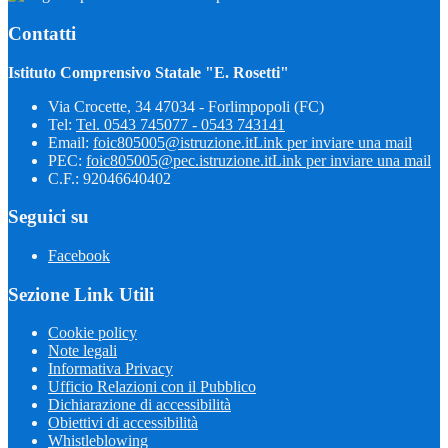
Contatti
Istituto Comprensivo Statale "E. Rosetti"
Via Crocette, 34 47034 - Forlimpopoli (FC)
Tel:
Tel. 0543 745077 - 0543 743141
Email:
foic805005@istruzione.it
Link per inviare una mail
PEC:
foic805005@pec.istruzione.it
Link per inviare una mail
C.F.: 92046640402
Seguici su
Facebook
Sezione Link Utili
Cookie policy
Note legali
Informativa Privacy
Ufficio Relazioni con il Pubblico
Dichiarazione di accessibilità
Obiettivi di accessibilità
Whistleblowing