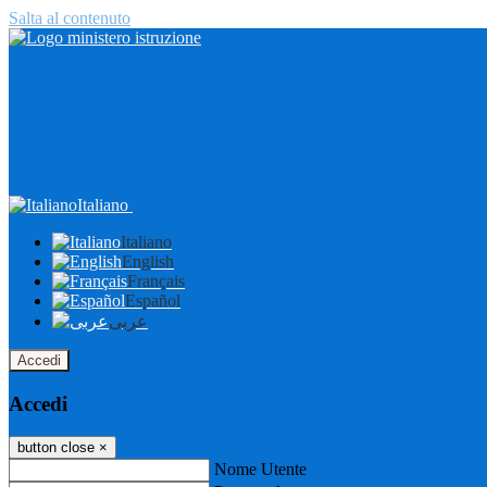
Salta al contenuto
Italiano
Italiano
English
Français
Español
عربى
Accedi
Accedi
button close
×
Nome Utente