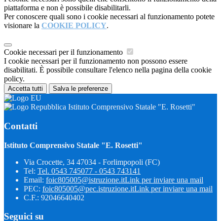
piattaforma e non è possibile disabilitarli.
Per conoscere quali sono i cookie necessari al funzionamento potete
visionare la
COOKIE POLICY
.
Cookie necessari per il funzionamento
I cookie necessari per il funzionamento non possono essere
disabilitati. È possibile consultare l'elenco nella pagina della cookie
policy.
Accetta tutti
Salva le preferenze
Istituto Comprensivo Statale "E. Rosetti"
Contatti
Istituto Comprensivo Statale "E. Rosetti"
Via Crocette, 34 47034 - Forlimpopoli (FC)
Tel:
Tel. 0543 745077 - 0543 743141
Email:
foic805005@istruzione.it
Link per inviare una mail
PEC:
foic805005@pec.istruzione.it
Link per inviare una mail
C.F.: 92046640402
Seguici su