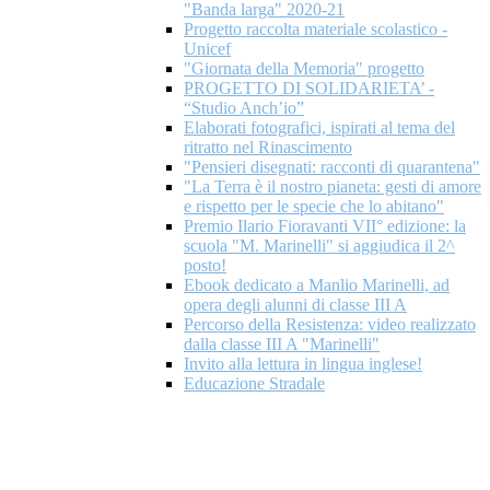
"Banda larga" 2020-21
Progetto raccolta materiale scolastico -
Unicef
"Giornata della Memoria" progetto
PROGETTO DI SOLIDARIETA’ -
“Studio Anch’io”
Elaborati fotografici, ispirati al tema del
ritratto nel Rinascimento
"Pensieri disegnati: racconti di quarantena"
"La Terra è il nostro pianeta: gesti di amore
e rispetto per le specie che lo abitano"
Premio Ilario Fioravanti VII° edizione: la
scuola "M. Marinelli" si aggiudica il 2^
posto!
Ebook dedicato a Manlio Marinelli, ad
opera degli alunni di classe III A
Percorso della Resistenza: video realizzato
dalla classe III A "Marinelli"
Invito alla lettura in lingua inglese!
Educazione Stradale