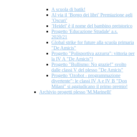
A scuola di batik!
Al via il ’Borgo dei libri’ Premiazione agli
’Oscuri’
’Heidel’ è il nome del bambino preistorico
Progetto 'Educazione Stradale' a.s.
2020/21
Global strike for future alla scuola primaria
"De Amicis"
Progetto "Polisportiva azzurra": vittoria per
la IV A "De Amicis"!
Progetto "Bullismo: No grazie!" svolto
dalle classi V del plesso "De Amicis"
Progetto 'Ozobot - programmazione
divertente": le classi IV A e IV B "Don
Milani" si aggiudicano il primo premio!
Archivio progetti plesso 'M.Marinelli'