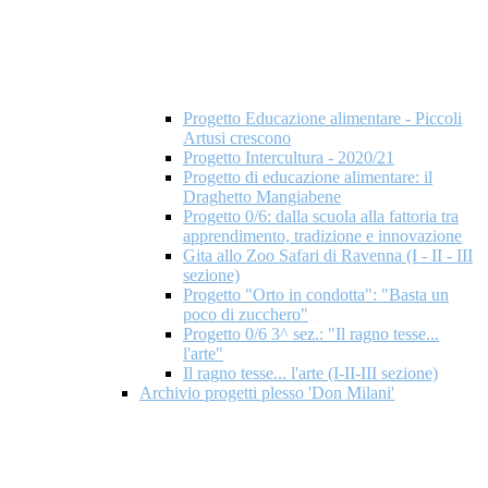
Progetto Educazione alimentare - Piccoli
Artusi crescono
Progetto Intercultura - 2020/21
Progetto di educazione alimentare: il
Draghetto Mangiabene
Progetto 0/6: dalla scuola alla fattoria tra
apprendimento, tradizione e innovazione
Gita allo Zoo Safari di Ravenna (I - II - III
sezione)
Progetto "Orto in condotta": "Basta un
poco di zucchero"
Progetto 0/6 3^ sez.: "Il ragno tesse...
l'arte"
Il ragno tesse... l'arte (I-II-III sezione)
Archivio progetti plesso 'Don Milani'