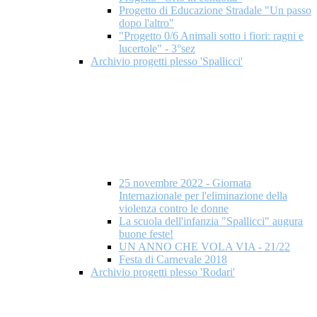
Progetto di Educazione Stradale "Un passo
dopo l'altro"
"Progetto 0/6 Animali sotto i fiori: ragni e
lucertole" - 3°sez
Archivio progetti plesso 'Spallicci'
25 novembre 2022 - Giornata
Internazionale per l'eliminazione della
violenza contro le donne
La scuola dell'infanzia "Spallicci" augura
buone feste!
UN ANNO CHE VOLA VIA - 21/22
Festa di Carnevale 2018
Archivio progetti plesso 'Rodari'