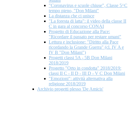
Milani
"Coronavirus e scuole chiuse", Classe 5^C
tempo pieno, "Don Milani"
La distanza che ci unisce
"La foresta di latta": il video della classe II
C in gara al concorso CONAI
Progetto di Educazione alla Pace:
"Ricordare il passato per restare umani"
Lettura e inclusione: "Diritto alla Pace
ricordando la Grande Guerra" (cl. IV A e
IV B "Don Milani")
Progetti classi 5A - 5B Don Milani
2018/2019
Progetto "Orto in condotta" 2018/2019:
classi II C - II D - III D - V C Don Milani
"Emozioni": attività alternativa alla
religione 2018/2019
Archivio progetti plesso 'De Amicis'