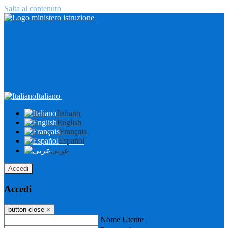
Salta al contenuto
Italiano
Italiano
English
Français
Español
عربى
Accedi
Accedi
button close
×
Nome Utente