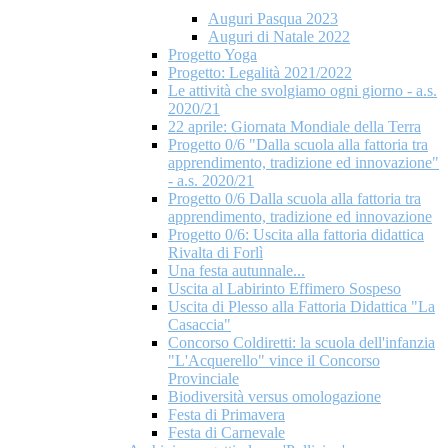
Auguri Pasqua 2023
Auguri di Natale 2022
Progetto Yoga
Progetto: Legalità 2021/2022
Le attività che svolgiamo ogni giorno - a.s.
2020/21
22 aprile: Giornata Mondiale della Terra
Progetto 0/6 "Dalla scuola alla fattoria tra
apprendimento, tradizione ed innovazione"
- a.s. 2020/21
Progetto 0/6 Dalla scuola alla fattoria tra
apprendimento, tradizione ed innovazione
Progetto 0/6: Uscita alla fattoria didattica
Rivalta di Forlì
Una festa autunnale...
Uscita al Labirinto Effimero Sospeso
Uscita di Plesso alla Fattoria Didattica "La
Casaccia"
Concorso Coldiretti: la scuola dell'infanzia
"L'Acquerello" vince il Concorso
Provinciale
Biodiversità versus omologazione
Festa di Primavera
Festa di Carnevale