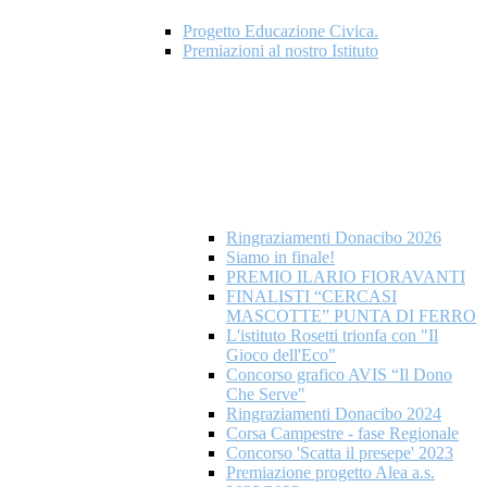
Progetto Educazione Civica.
Premiazioni al nostro Istituto
Ringraziamenti Donacibo 2026
Siamo in finale!
PREMIO ILARIO FIORAVANTI
FINALISTI “CERCASI
MASCOTTE” PUNTA DI FERRO
L'istituto Rosetti trionfa con "Il
Gioco dell'Eco"
Concorso grafico AVIS “Il Dono
Che Serve"
Ringraziamenti Donacibo 2024
Corsa Campestre - fase Regionale
Concorso 'Scatta il presepe' 2023
Premiazione progetto Alea a.s.