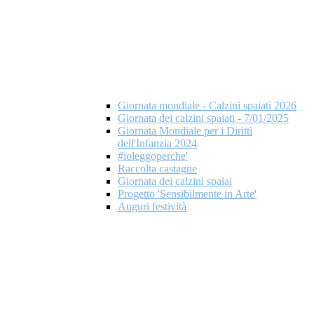
Giornata mondiale - Calzini spaiati 2026
Giornata dei calzini spaiati - 7/01/2025
Giornata Mondiale per i Diritti
dell'Infanzia 2024
#ioleggoperche'
Raccolta castagne
Giornata dei calzini spaiai
Progetto 'Sensibilmente in Arte'
Auguri festività