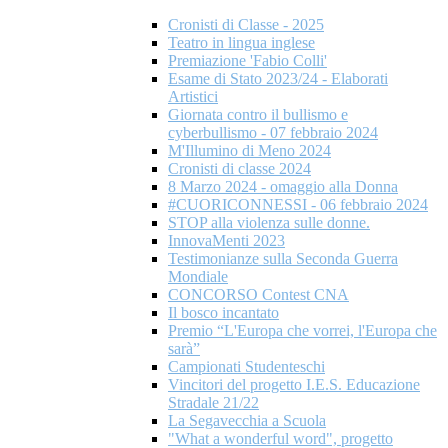
Cronisti di Classe - 2025
Teatro in lingua inglese
Premiazione 'Fabio Colli'
Esame di Stato 2023/24 - Elaborati
Artistici
Giornata contro il bullismo e
cyberbullismo - 07 febbraio 2024
M'Illumino di Meno 2024
Cronisti di classe 2024
8 Marzo 2024 - omaggio alla Donna
#CUORICONNESSI - 06 febbraio 2024
STOP alla violenza sulle donne.
InnovaMenti 2023
Testimonianze sulla Seconda Guerra
Mondiale
CONCORSO Contest CNA
Il bosco incantato
Premio “L'Europa che vorrei, l'Europa che
sarà”
Campionati Studenteschi
Vincitori del progetto I.E.S. Educazione
Stradale 21/22
La Segavecchia a Scuola
"What a wonderful word", progetto