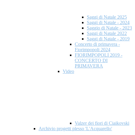
Saggi di Natale 2025
Saggi di Natale - 2024
Saggio di Natale - 2023
Saggi di Natale 2022
Saggi di Natale - 2019
Concerto di primavera -
Fiorimpopoli 2024
FIORIMPOPOLI 2019 -
CONCERTO DI
PRIMAVERA
Video
Valzer dei fiori di Ciaikovski
Archivio progetti plesso 'L'Acquarello'