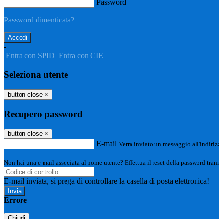
Password
Password dimenticata?
-
Entra con SPID
Entra con CIE
Seleziona utente
button close
×
Recupero password
button close
×
E-mail
Verrà inviato un messaggio all'indirizz
Non hai una e-mail associata al nome utente? Effettua il reset della password tram
E-mail inviata, si prega di controllare la casella di posta elettronica!
Errore
Chiudi