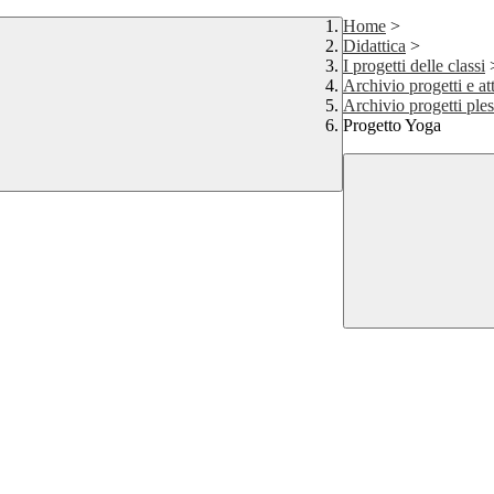
Home
>
Didattica
>
I progetti delle classi
Archivio progetti e att
Archivio progetti ples
Progetto Yoga