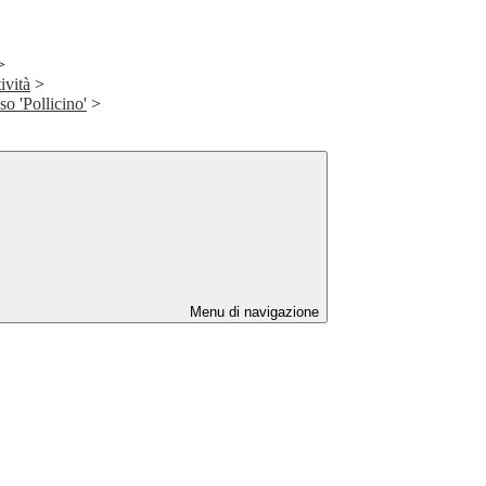
>
ività
>
so 'Pollicino'
>
Menu di navigazione