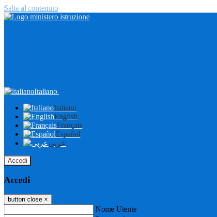
Salta al contenuto
Italiano
Italiano
English
Français
Español
عربى
Accedi
Accedi
button close
×
Nome Utente