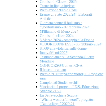
Cronisti di Classe - 2025
Teatro in lingua inglese
Premiazione 'Fabio Colli'
Esame di Stato 2023/24 - Elaborati
Artistici
Giornata contro il bullismo e
cyberbullismo - 07 febbraio 2024
M'Illumino di Meno 2024
Cronisti di classe 2024
8 Marzo 2024 - omaggio alla Donna
#CUORICONNESSI - 06 febbraio 2024
STOP alla violenza sulle donne.
InnovaMenti 2023
Testimonianze sulla Seconda Guerra
Mondiale
CONCORSO Contest CNA
Il bosco incantato
Premio “L'Europa che vorrei, l'Europa che
sarà”
Campionati Studenteschi
Vincitori del progetto I.E.S. Educazione
Stradale 21/22
La Segavecchia a Scuola
"What a wonderful word", progetto
"Banda larga" 2020-21