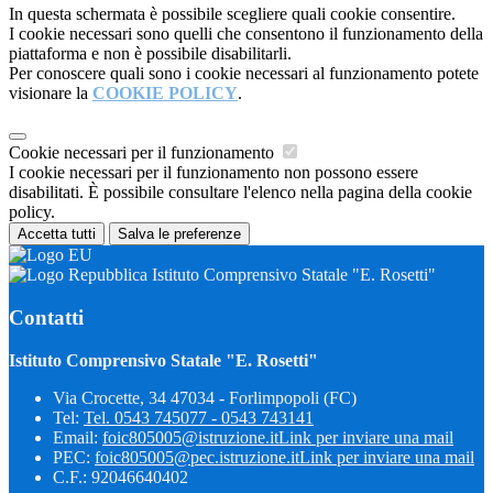
In questa schermata è possibile scegliere quali cookie consentire.
I cookie necessari sono quelli che consentono il funzionamento della
piattaforma e non è possibile disabilitarli.
Per conoscere quali sono i cookie necessari al funzionamento potete
visionare la
COOKIE POLICY
.
Cookie necessari per il funzionamento
I cookie necessari per il funzionamento non possono essere
disabilitati. È possibile consultare l'elenco nella pagina della cookie
policy.
Accetta tutti
Salva le preferenze
Istituto Comprensivo Statale "E. Rosetti"
Contatti
Istituto Comprensivo Statale "E. Rosetti"
Via Crocette, 34 47034 - Forlimpopoli (FC)
Tel:
Tel. 0543 745077 - 0543 743141
Email:
foic805005@istruzione.it
Link per inviare una mail
PEC:
foic805005@pec.istruzione.it
Link per inviare una mail
C.F.: 92046640402