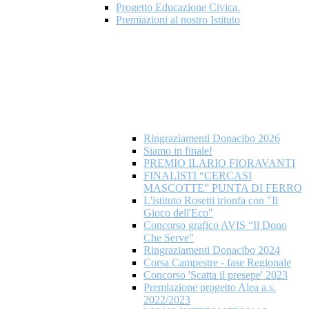
Progetto Educazione Civica.
Premiazioni al nostro Istituto
Ringraziamenti Donacibo 2026
Siamo in finale!
PREMIO ILARIO FIORAVANTI
FINALISTI “CERCASI
MASCOTTE” PUNTA DI FERRO
L'istituto Rosetti trionfa con "Il
Gioco dell'Eco"
Concorso grafico AVIS “Il Dono
Che Serve"
Ringraziamenti Donacibo 2024
Corsa Campestre - fase Regionale
Concorso 'Scatta il presepe' 2023
Premiazione progetto Alea a.s.
2022/2023