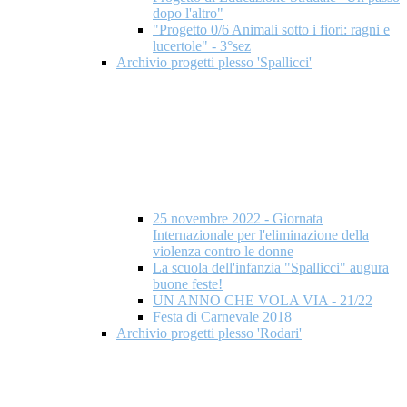
dopo l'altro"
"Progetto 0/6 Animali sotto i fiori: ragni e
lucertole" - 3°sez
Archivio progetti plesso 'Spallicci'
25 novembre 2022 - Giornata
Internazionale per l'eliminazione della
violenza contro le donne
La scuola dell'infanzia "Spallicci" augura
buone feste!
UN ANNO CHE VOLA VIA - 21/22
Festa di Carnevale 2018
Archivio progetti plesso 'Rodari'