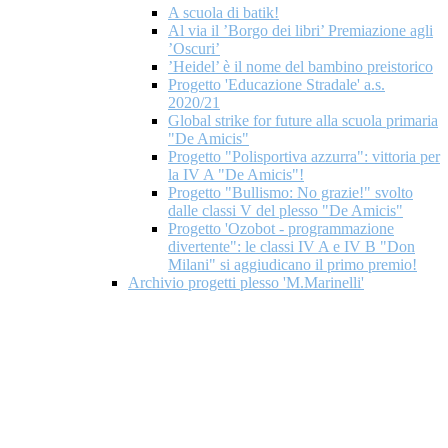
A scuola di batik!
Al via il ’Borgo dei libri’ Premiazione agli
’Oscuri’
’Heidel’ è il nome del bambino preistorico
Progetto 'Educazione Stradale' a.s.
2020/21
Global strike for future alla scuola primaria
"De Amicis"
Progetto "Polisportiva azzurra": vittoria per
la IV A "De Amicis"!
Progetto "Bullismo: No grazie!" svolto
dalle classi V del plesso "De Amicis"
Progetto 'Ozobot - programmazione
divertente": le classi IV A e IV B "Don
Milani" si aggiudicano il primo premio!
Archivio progetti plesso 'M.Marinelli'