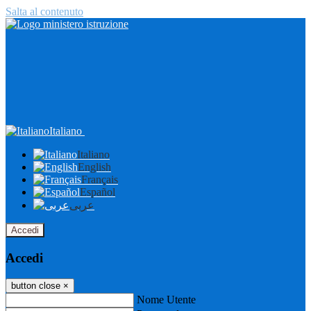
Salta al contenuto
Italiano
Italiano
English
Français
Español
عربى
Accedi
Accedi
button close
×
Nome Utente