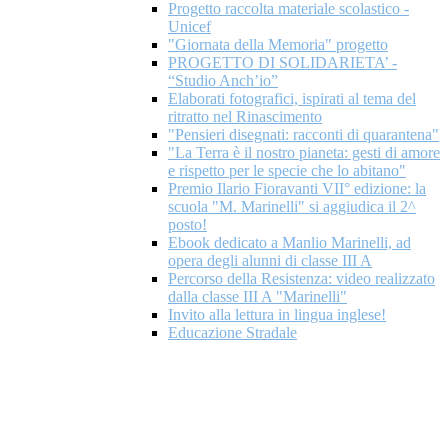
Progetto raccolta materiale scolastico -
Unicef
"Giornata della Memoria" progetto
PROGETTO DI SOLIDARIETA’ -
“Studio Anch’io”
Elaborati fotografici, ispirati al tema del
ritratto nel Rinascimento
"Pensieri disegnati: racconti di quarantena"
"La Terra è il nostro pianeta: gesti di amore
e rispetto per le specie che lo abitano"
Premio Ilario Fioravanti VII° edizione: la
scuola "M. Marinelli" si aggiudica il 2^
posto!
Ebook dedicato a Manlio Marinelli, ad
opera degli alunni di classe III A
Percorso della Resistenza: video realizzato
dalla classe III A "Marinelli"
Invito alla lettura in lingua inglese!
Educazione Stradale