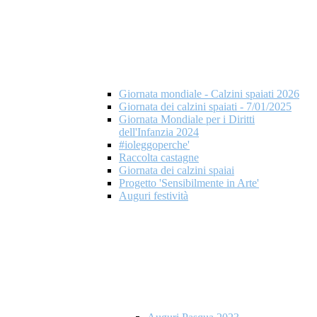
Giornata mondiale - Calzini spaiati 2026
Giornata dei calzini spaiati - 7/01/2025
Giornata Mondiale per i Diritti
dell'Infanzia 2024
#ioleggoperche'
Raccolta castagne
Giornata dei calzini spaiai
Progetto 'Sensibilmente in Arte'
Auguri festività