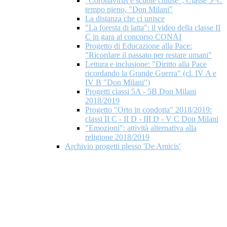
"Coronavirus e scuole chiuse", Classe 5^C
tempo pieno, "Don Milani"
La distanza che ci unisce
"La foresta di latta": il video della classe II
C in gara al concorso CONAI
Progetto di Educazione alla Pace:
"Ricordare il passato per restare umani"
Lettura e inclusione: "Diritto alla Pace
ricordando la Grande Guerra" (cl. IV A e
IV B "Don Milani")
Progetti classi 5A - 5B Don Milani
2018/2019
Progetto "Orto in condotta" 2018/2019:
classi II C - II D - III D - V C Don Milani
"Emozioni": attività alternativa alla
religione 2018/2019
Archivio progetti plesso 'De Amicis'