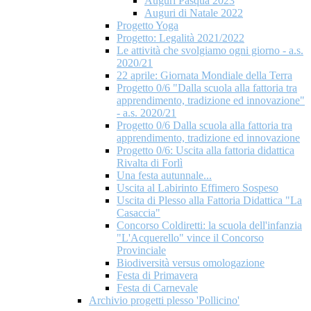
Auguri Pasqua 2023
Auguri di Natale 2022
Progetto Yoga
Progetto: Legalità 2021/2022
Le attività che svolgiamo ogni giorno - a.s.
2020/21
22 aprile: Giornata Mondiale della Terra
Progetto 0/6 "Dalla scuola alla fattoria tra
apprendimento, tradizione ed innovazione"
- a.s. 2020/21
Progetto 0/6 Dalla scuola alla fattoria tra
apprendimento, tradizione ed innovazione
Progetto 0/6: Uscita alla fattoria didattica
Rivalta di Forlì
Una festa autunnale...
Uscita al Labirinto Effimero Sospeso
Uscita di Plesso alla Fattoria Didattica "La
Casaccia"
Concorso Coldiretti: la scuola dell'infanzia
"L'Acquerello" vince il Concorso
Provinciale
Biodiversità versus omologazione
Festa di Primavera
Festa di Carnevale
Archivio progetti plesso 'Pollicino'