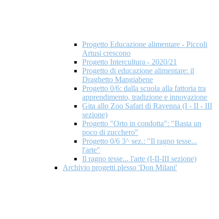
Progetto Educazione alimentare - Piccoli
Artusi crescono
Progetto Intercultura - 2020/21
Progetto di educazione alimentare: il
Draghetto Mangiabene
Progetto 0/6: dalla scuola alla fattoria tra
apprendimento, tradizione e innovazione
Gita allo Zoo Safari di Ravenna (I - II - III
sezione)
Progetto "Orto in condotta": "Basta un
poco di zucchero"
Progetto 0/6 3^ sez.: "Il ragno tesse...
l'arte"
Il ragno tesse... l'arte (I-II-III sezione)
Archivio progetti plesso 'Don Milani'