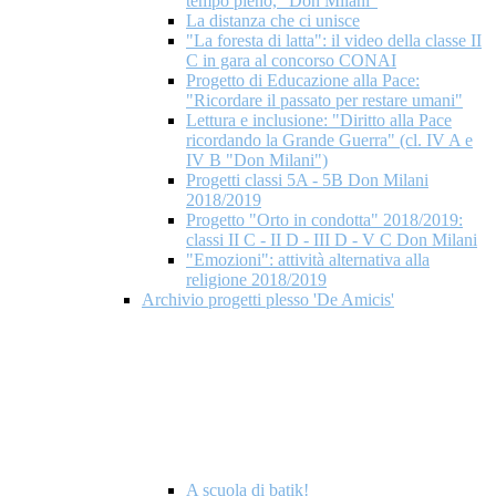
tempo pieno, "Don Milani"
La distanza che ci unisce
"La foresta di latta": il video della classe II
C in gara al concorso CONAI
Progetto di Educazione alla Pace:
"Ricordare il passato per restare umani"
Lettura e inclusione: "Diritto alla Pace
ricordando la Grande Guerra" (cl. IV A e
IV B "Don Milani")
Progetti classi 5A - 5B Don Milani
2018/2019
Progetto "Orto in condotta" 2018/2019:
classi II C - II D - III D - V C Don Milani
"Emozioni": attività alternativa alla
religione 2018/2019
Archivio progetti plesso 'De Amicis'
A scuola di batik!