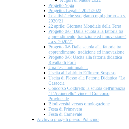
Auguri di Natale 2022
Progetto Yoga
Progetto: Legalità 2021/2022
Le attività che svolgiamo ogni giorno - a.s.
2020/21
22 aprile: Giornata Mondiale della Terra
Progetto 0/6 "Dalla scuola alla fattoria tra
apprendimento, tradizione ed innovazione"
- a.s. 2020/21
Progetto 0/6 Dalla scuola alla fattoria tra
apprendimento, tradizione ed innovazione
Progetto 0/6: Uscita alla fattoria didattica
Rivalta di Forlì
Una festa autunnale...
Uscita al Labirinto Effimero Sospeso
Uscita di Plesso alla Fattoria Didattica "La
Casaccia"
Concorso Coldiretti: la scuola dell'infanzia
"L'Acquerello" vince il Concorso
Provinciale
Biodiversità versus omologazione
Festa di Primavera
Festa di Carnevale
Archivio progetti plesso 'Pollicino'