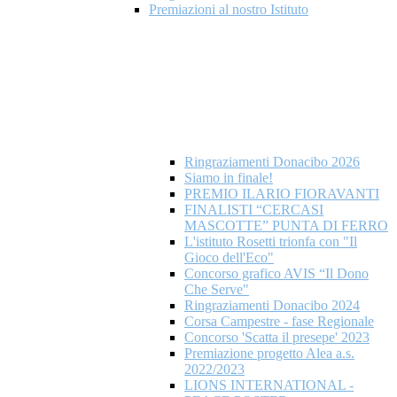
Premiazioni al nostro Istituto
Ringraziamenti Donacibo 2026
Siamo in finale!
PREMIO ILARIO FIORAVANTI
FINALISTI “CERCASI
MASCOTTE” PUNTA DI FERRO
L'istituto Rosetti trionfa con "Il
Gioco dell'Eco"
Concorso grafico AVIS “Il Dono
Che Serve"
Ringraziamenti Donacibo 2024
Corsa Campestre - fase Regionale
Concorso 'Scatta il presepe' 2023
Premiazione progetto Alea a.s.
2022/2023
LIONS INTERNATIONAL -