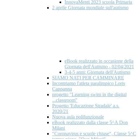
InnovaMenti 2023 scuola Primaria
2 aprile Giornata mondiale​ sull'autismo
eBook realizzato in occasione della
Giornata dell'Autismo - 02/04/2021
3-4-5 anni: Giornata dell'Autismo
SIAMO NATI PER CAMMINARE
Incontriamo l'atleta paralimpico Loris
Cappanna
progetto "Learning swim in the digital
...classroom"
Progetto 'Educazione Stradale' a.s.
2020/21
Nuova aula polifunzionale
eBook realizzato dalla classe 5^A Don
Milani
"Coronavirus e scuole chiuse", Classe 5^C