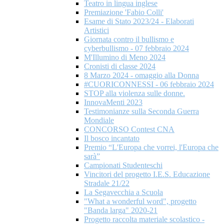
Teatro in lingua inglese
Premiazione 'Fabio Colli'
Esame di Stato 2023/24 - Elaborati
Artistici
Giornata contro il bullismo e
cyberbullismo - 07 febbraio 2024
M'Illumino di Meno 2024
Cronisti di classe 2024
8 Marzo 2024 - omaggio alla Donna
#CUORICONNESSI - 06 febbraio 2024
STOP alla violenza sulle donne.
InnovaMenti 2023
Testimonianze sulla Seconda Guerra
Mondiale
CONCORSO Contest CNA
Il bosco incantato
Premio “L'Europa che vorrei, l'Europa che
sarà”
Campionati Studenteschi
Vincitori del progetto I.E.S. Educazione
Stradale 21/22
La Segavecchia a Scuola
"What a wonderful word", progetto
"Banda larga" 2020-21
Progetto raccolta materiale scolastico -