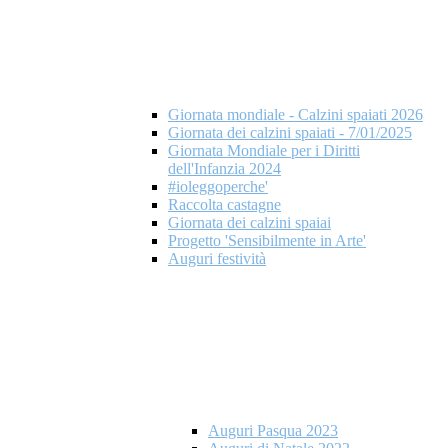
Giornata mondiale - Calzini spaiati 2026
Giornata dei calzini spaiati - 7/01/2025
Giornata Mondiale per i Diritti
dell'Infanzia 2024
#ioleggoperche'
Raccolta castagne
Giornata dei calzini spaiai
Progetto 'Sensibilmente in Arte'
Auguri festività
Auguri Pasqua 2023