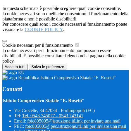
In questa schermata è possibile scegliere quali cookie consentire.
I cookie necessari sono quelli che consentono il funzionamento della
piattaforma e non è possibile disabilitarli.
Per conoscere quali sono i cookie necessari al funzionamento potete
visionare la
COOKIE POLICY
.
Cookie necessari per il funzionamento
I cookie necessari per il funzionamento non possono essere
disabilitati. È possibile consultare l'elenco nella pagina della cookie
policy.
Accetta tutti
Salva le preferenze
Istituto Comprensivo Statale "E. Rosetti"
Contatti
Istituto Comprensivo Statale "E. Rosetti"
Via Crocette, 34 47034 - Forlimpopoli (FC)
Tel:
Tel. 0543 745077 - 0543 743141
Email:
foic805005@istruzione.it
Link per inviare una mail
PEC:
foic805005@pec.istruzione.it
Link per inviare una mail