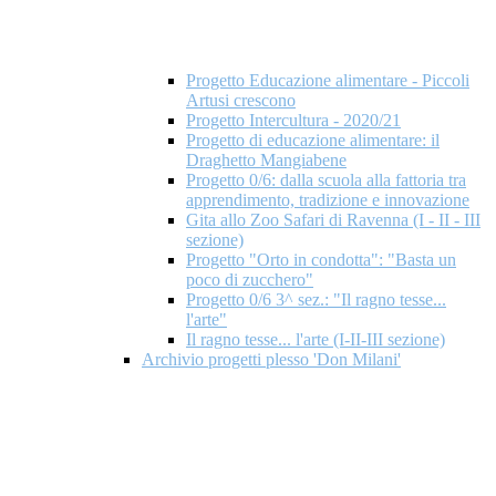
Progetto Educazione alimentare - Piccoli
Artusi crescono
Progetto Intercultura - 2020/21
Progetto di educazione alimentare: il
Draghetto Mangiabene
Progetto 0/6: dalla scuola alla fattoria tra
apprendimento, tradizione e innovazione
Gita allo Zoo Safari di Ravenna (I - II - III
sezione)
Progetto "Orto in condotta": "Basta un
poco di zucchero"
Progetto 0/6 3^ sez.: "Il ragno tesse...
l'arte"
Il ragno tesse... l'arte (I-II-III sezione)
Archivio progetti plesso 'Don Milani'