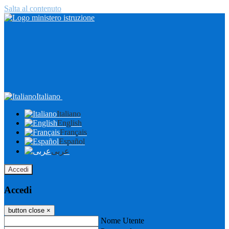
Salta al contenuto
Italiano
Italiano
English
Français
Español
عربى
Accedi
Accedi
button close
×
Nome Utente