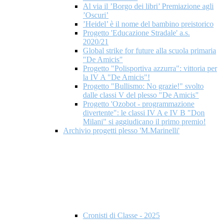
Al via il ’Borgo dei libri’ Premiazione agli
’Oscuri’
’Heidel’ è il nome del bambino preistorico
Progetto 'Educazione Stradale' a.s.
2020/21
Global strike for future alla scuola primaria
"De Amicis"
Progetto "Polisportiva azzurra": vittoria per
la IV A "De Amicis"!
Progetto "Bullismo: No grazie!" svolto
dalle classi V del plesso "De Amicis"
Progetto 'Ozobot - programmazione
divertente": le classi IV A e IV B "Don
Milani" si aggiudicano il primo premio!
Archivio progetti plesso 'M.Marinelli'
Cronisti di Classe - 2025