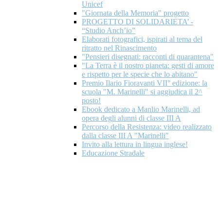
Unicef
"Giornata della Memoria" progetto
PROGETTO DI SOLIDARIETA’ -
“Studio Anch’io”
Elaborati fotografici, ispirati al tema del
ritratto nel Rinascimento
"Pensieri disegnati: racconti di quarantena"
"La Terra è il nostro pianeta: gesti di amore
e rispetto per le specie che lo abitano"
Premio Ilario Fioravanti VII° edizione: la
scuola "M. Marinelli" si aggiudica il 2^
posto!
Ebook dedicato a Manlio Marinelli, ad
opera degli alunni di classe III A
Percorso della Resistenza: video realizzato
dalla classe III A "Marinelli"
Invito alla lettura in lingua inglese!
Educazione Stradale