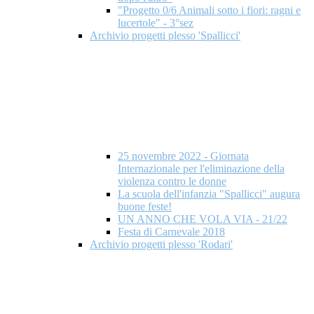
"Progetto 0/6 Animali sotto i fiori: ragni e
lucertole" - 3°sez
Archivio progetti plesso 'Spallicci'
25 novembre 2022 - Giornata
Internazionale per l'eliminazione della
violenza contro le donne
La scuola dell'infanzia "Spallicci" augura
buone feste!
UN ANNO CHE VOLA VIA - 21/22
Festa di Carnevale 2018
Archivio progetti plesso 'Rodari'