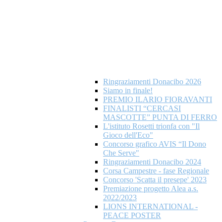
Ringraziamenti Donacibo 2026
Siamo in finale!
PREMIO ILARIO FIORAVANTI
FINALISTI “CERCASI
MASCOTTE” PUNTA DI FERRO
L'istituto Rosetti trionfa con "Il
Gioco dell'Eco"
Concorso grafico AVIS “Il Dono
Che Serve"
Ringraziamenti Donacibo 2024
Corsa Campestre - fase Regionale
Concorso 'Scatta il presepe' 2023
Premiazione progetto Alea a.s.
2022/2023
LIONS INTERNATIONAL -
PEACE POSTER