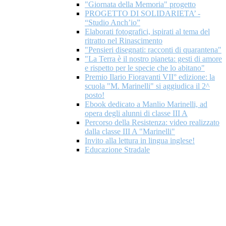
"Giornata della Memoria" progetto
PROGETTO DI SOLIDARIETA’ -
“Studio Anch’io”
Elaborati fotografici, ispirati al tema del
ritratto nel Rinascimento
"Pensieri disegnati: racconti di quarantena"
"La Terra è il nostro pianeta: gesti di amore
e rispetto per le specie che lo abitano"
Premio Ilario Fioravanti VII° edizione: la
scuola "M. Marinelli" si aggiudica il 2^
posto!
Ebook dedicato a Manlio Marinelli, ad
opera degli alunni di classe III A
Percorso della Resistenza: video realizzato
dalla classe III A "Marinelli"
Invito alla lettura in lingua inglese!
Educazione Stradale