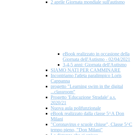
2 aprile Giornata mondiale​ sull'autismo
eBook realizzato in occasione della
Giornata dell'Autismo - 02/04/2021
3-4-5 anni: Giornata dell'Autismo
SIAMO NATI PER CAMMINARE
Incontriamo l'atleta paralimpico Loris
Cappanna
progetto "Learning swim in the digital
...classroom"
Progetto 'Educazione Stradale' a.s.
2020/21
Nuova aula polifunzionale
eBook realizzato dalla classe 5^A Don
Milani
"Coronavirus e scuole chiuse", Classe 5^C
tempo pieno, "Don Milani"