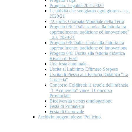
Progetto Yoga
Progetto: Legalità 2021/2022
Le attività che svolgiamo ogni giorno - a.s.
2020/21
22 aprile: Giornata Mondiale della Terra
Progetto 0/6 "Dalla scuola alla fattoria tra
apprendimento, tradizione ed innovazione"
- a.s. 2020/21
Progetto 0/6 Dalla scuola alla fattoria tra
apprendimento, tradizione ed innovazione
Progetto 0/6: Uscita alla fattoria didattica
Rivalta di Forlì
Una festa autunnale...
Uscita al Labirinto Effimero Sospeso
Uscita di Plesso alla Fattoria Didattica "La
Casaccia"
Concorso Coldiretti: la scuola dell'infanzia
"L'Acquerello" vince il Concorso
Provinciale
Biodiversità versus omologazione
Festa di Primavera
Festa di Carnevale
Archivio progetti plesso 'Pollicino'