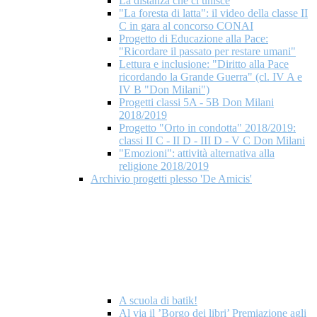
La distanza che ci unisce
"La foresta di latta": il video della classe II
C in gara al concorso CONAI
Progetto di Educazione alla Pace:
"Ricordare il passato per restare umani"
Lettura e inclusione: "Diritto alla Pace
ricordando la Grande Guerra" (cl. IV A e
IV B "Don Milani")
Progetti classi 5A - 5B Don Milani
2018/2019
Progetto "Orto in condotta" 2018/2019:
classi II C - II D - III D - V C Don Milani
"Emozioni": attività alternativa alla
religione 2018/2019
Archivio progetti plesso 'De Amicis'
A scuola di batik!
Al via il ’Borgo dei libri’ Premiazione agli