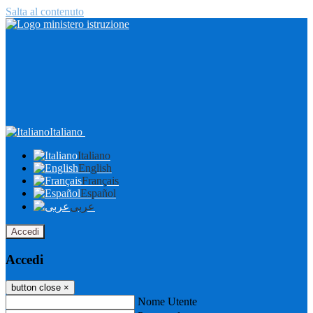
Salta al contenuto
Italiano
Italiano
English
Français
Español
عربى
Accedi
Accedi
button close
×
Nome Utente