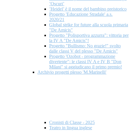
’Oscuri’
’Heidel’ è il nome del bambino preistorico
Progetto 'Educazione Stradale' a.s.
2020/21
Global strike for future alla scuola primaria
"De Amicis"
Progetto "Polisportiva azzurra": vittoria per
la IV A "De Amicis"!
Progetto "Bullismo: No grazie!" svolto
dalle classi V del plesso "De Amicis"
Progetto 'Ozobot - programmazione
divertente": le classi IV A e IV B "Don
Milani" si aggiudicano il primo premio!
Archivio progetti plesso 'M.Marinelli'
Cronisti di Classe - 2025
Teatro in lingua inglese