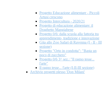
Progetto Educazione alimentare - Piccoli
Artusi crescono
Progetto Intercultura - 2020/21
Progetto di educazione alimentare: il
Draghetto Mangiabene
Progetto 0/6: dalla scuola alla fattoria tra
apprendimento, tradizione e innovazione
Gita allo Zoo Safari di Ravenna (I - II - III
sezione)
Progetto "Orto in condotta": "Basta un
poco di zucchero"
Progetto 0/6 3^ sez.: "Il ragno tesse...
l'arte"
Il ragno tesse... l'arte (I-II-III sezione)
Archivio progetti plesso 'Don Milani'