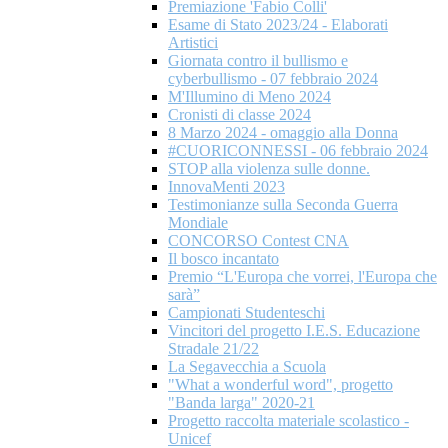
Premiazione 'Fabio Colli'
Esame di Stato 2023/24 - Elaborati
Artistici
Giornata contro il bullismo e
cyberbullismo - 07 febbraio 2024
M'Illumino di Meno 2024
Cronisti di classe 2024
8 Marzo 2024 - omaggio alla Donna
#CUORICONNESSI - 06 febbraio 2024
STOP alla violenza sulle donne.
InnovaMenti 2023
Testimonianze sulla Seconda Guerra
Mondiale
CONCORSO Contest CNA
Il bosco incantato
Premio “L'Europa che vorrei, l'Europa che
sarà”
Campionati Studenteschi
Vincitori del progetto I.E.S. Educazione
Stradale 21/22
La Segavecchia a Scuola
"What a wonderful word", progetto
"Banda larga" 2020-21
Progetto raccolta materiale scolastico -
Unicef