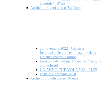
lucertole" - 3°sez
Archivio progetti plesso 'Spallicci'
25 novembre 2022 - Giornata
Internazionale per l'eliminazione della
violenza contro le donne
La scuola dell'infanzia "Spallicci" augura
buone feste!
UN ANNO CHE VOLA VIA - 21/22
Festa di Carnevale 2018
Archivio progetti plesso 'Rodari'