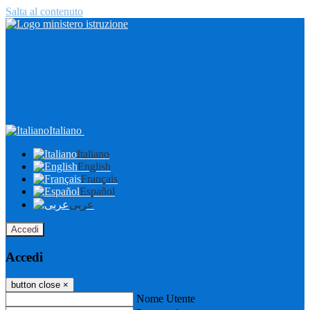
Salta al contenuto
Italiano
Italiano
English
Français
Español
عربى
Accedi
Accedi
button close
×
Nome Utente