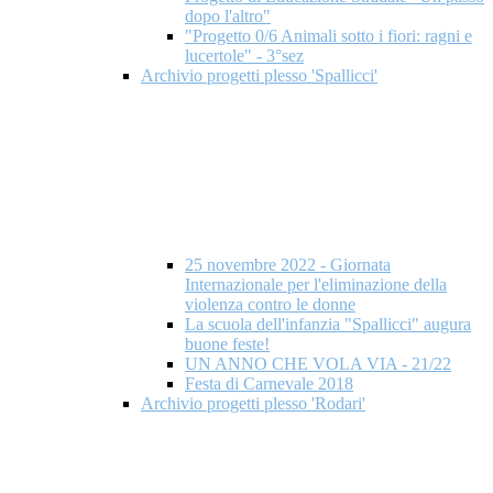
dopo l'altro"
"Progetto 0/6 Animali sotto i fiori: ragni e
lucertole" - 3°sez
Archivio progetti plesso 'Spallicci'
25 novembre 2022 - Giornata
Internazionale per l'eliminazione della
violenza contro le donne
La scuola dell'infanzia "Spallicci" augura
buone feste!
UN ANNO CHE VOLA VIA - 21/22
Festa di Carnevale 2018
Archivio progetti plesso 'Rodari'