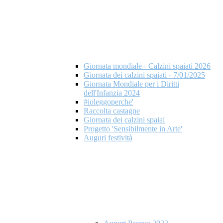
Giornata mondiale - Calzini spaiati 2026
Giornata dei calzini spaiati - 7/01/2025
Giornata Mondiale per i Diritti
dell'Infanzia 2024
#ioleggoperche'
Raccolta castagne
Giornata dei calzini spaiai
Progetto 'Sensibilmente in Arte'
Auguri festività