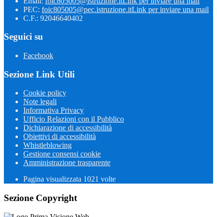
Email:
foic805005@istruzione.it
Link per inviare una mail
PEC:
foic805005@pec.istruzione.it
Link per inviare una mail
C.F.: 92046640402
Seguici su
Facebook
Sezione Link Utili
Cookie policy
Note legali
Informativa Privacy
Ufficio Relazioni con il Pubblico
Dichiarazione di accessibilità
Obiettivi di accessibilità
Whistleblowing
Gestione consensi cookie
Amministrazione trasparente
Pagina visualizzata
1021
volte
Sezione Copyright