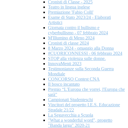
Cronisti di Classe - 2025
Teatro in lingua inglese
Premiazione 'Fabio Colli'
Esame di Stato 2023/24 - Elaborati
Artistici
Giornata contro il bullismo e
cyberbullismo - 07 febbraio 2024
M'Illumino di Meno 2024
Cronisti di classe 2024
8 Marzo 2024 - omaggio alla Donna
#CUORICONNESSI - 06 febbraio 2024
STOP alla violenza sulle donne.
InnovaMenti 2023
Testimonianze sulla Seconda Guerra
Mondiale
CONCORSO Contest CNA
Il bosco incantato
Premio “L'Europa che vorrei, l'Europa che
sarà”
Campionati Studenteschi
Vincitori del progetto I.E.S. Educazione
Stradale 21/22
La Segavecchia a Scuola
"What a wonderful word", progetto
"Banda larga" 2020-21