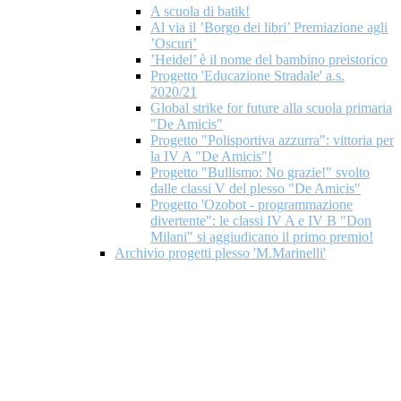
A scuola di batik!
Al via il ’Borgo dei libri’ Premiazione agli
’Oscuri’
’Heidel’ è il nome del bambino preistorico
Progetto 'Educazione Stradale' a.s.
2020/21
Global strike for future alla scuola primaria
"De Amicis"
Progetto "Polisportiva azzurra": vittoria per
la IV A "De Amicis"!
Progetto "Bullismo: No grazie!" svolto
dalle classi V del plesso "De Amicis"
Progetto 'Ozobot - programmazione
divertente": le classi IV A e IV B "Don
Milani" si aggiudicano il primo premio!
Archivio progetti plesso 'M.Marinelli'