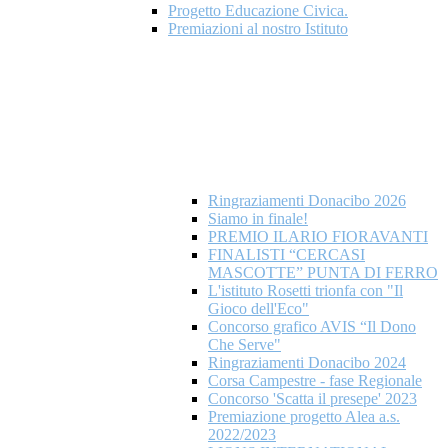
Progetto Educazione Civica.
Premiazioni al nostro Istituto
Ringraziamenti Donacibo 2026
Siamo in finale!
PREMIO ILARIO FIORAVANTI
FINALISTI “CERCASI
MASCOTTE” PUNTA DI FERRO
L'istituto Rosetti trionfa con "Il
Gioco dell'Eco"
Concorso grafico AVIS “Il Dono
Che Serve"
Ringraziamenti Donacibo 2024
Corsa Campestre - fase Regionale
Concorso 'Scatta il presepe' 2023
Premiazione progetto Alea a.s.
2022/2023