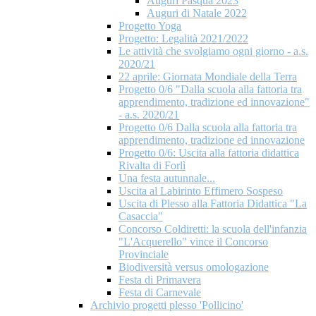
Auguri Pasqua 2023
Auguri di Natale 2022
Progetto Yoga
Progetto: Legalità 2021/2022
Le attività che svolgiamo ogni giorno - a.s.
2020/21
22 aprile: Giornata Mondiale della Terra
Progetto 0/6 "Dalla scuola alla fattoria tra
apprendimento, tradizione ed innovazione"
- a.s. 2020/21
Progetto 0/6 Dalla scuola alla fattoria tra
apprendimento, tradizione ed innovazione
Progetto 0/6: Uscita alla fattoria didattica
Rivalta di Forlì
Una festa autunnale...
Uscita al Labirinto Effimero Sospeso
Uscita di Plesso alla Fattoria Didattica "La
Casaccia"
Concorso Coldiretti: la scuola dell'infanzia
"L'Acquerello" vince il Concorso
Provinciale
Biodiversità versus omologazione
Festa di Primavera
Festa di Carnevale
Archivio progetti plesso 'Pollicino'