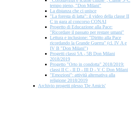
"Coronavirus e scuole chiuse", Classe 5^C
tempo pieno, "Don Milani"
La distanza che ci unisce
"La foresta di latta": il video della classe II
C in gara al concorso CONAI
Progetto di Educazione alla Pace:
"Ricordare il passato per restare umani"
Lettura e inclusione: "Diritto alla Pace
ricordando la Grande Guerra" (cl. IV A e
IV B "Don Milani")
Progetti classi 5A - 5B Don Milani
2018/2019
Progetto "Orto in condotta" 2018/2019:
classi II C - II D - III D - V C Don Milani
"Emozioni": attività alternativa alla
religione 2018/2019
Archivio progetti plesso 'De Amicis'