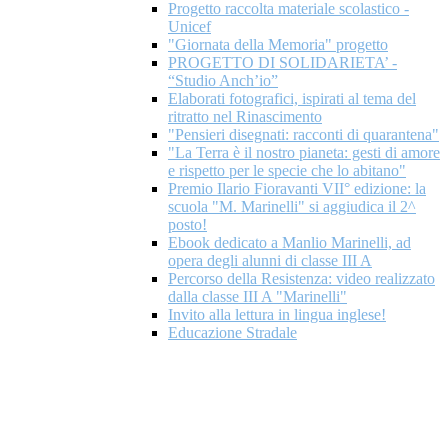
Progetto raccolta materiale scolastico -
Unicef
"Giornata della Memoria" progetto
PROGETTO DI SOLIDARIETA’ -
“Studio Anch’io”
Elaborati fotografici, ispirati al tema del
ritratto nel Rinascimento
"Pensieri disegnati: racconti di quarantena"
"La Terra è il nostro pianeta: gesti di amore
e rispetto per le specie che lo abitano"
Premio Ilario Fioravanti VII° edizione: la
scuola "M. Marinelli" si aggiudica il 2^
posto!
Ebook dedicato a Manlio Marinelli, ad
opera degli alunni di classe III A
Percorso della Resistenza: video realizzato
dalla classe III A "Marinelli"
Invito alla lettura in lingua inglese!
Educazione Stradale