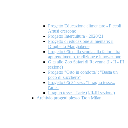
Progetto Educazione alimentare - Piccoli
Artusi crescono
Progetto Intercultura - 2020/21
Progetto di educazione alimentare: il
Draghetto Mangiabene
Progetto 0/6: dalla scuola alla fattoria tra
apprendimento, tradizione e innovazione
Gita allo Zoo Safari di Ravenna (I - II - III
sezione)
Progetto "Orto in condotta": "Basta un
poco di zucchero"
Progetto 0/6 3^ sez.: "Il ragno tesse...
l'arte"
Il ragno tesse... l'arte (I-II-III sezione)
Archivio progetti plesso 'Don Milani'