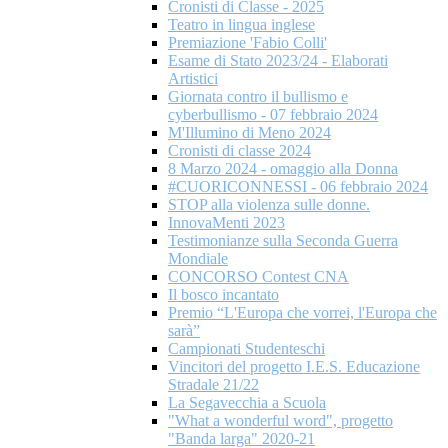
Cronisti di Classe - 2025
Teatro in lingua inglese
Premiazione 'Fabio Colli'
Esame di Stato 2023/24 - Elaborati
Artistici
Giornata contro il bullismo e
cyberbullismo - 07 febbraio 2024
M'Illumino di Meno 2024
Cronisti di classe 2024
8 Marzo 2024 - omaggio alla Donna
#CUORICONNESSI - 06 febbraio 2024
STOP alla violenza sulle donne.
InnovaMenti 2023
Testimonianze sulla Seconda Guerra
Mondiale
CONCORSO Contest CNA
Il bosco incantato
Premio “L'Europa che vorrei, l'Europa che
sarà”
Campionati Studenteschi
Vincitori del progetto I.E.S. Educazione
Stradale 21/22
La Segavecchia a Scuola
"What a wonderful word", progetto
"Banda larga" 2020-21