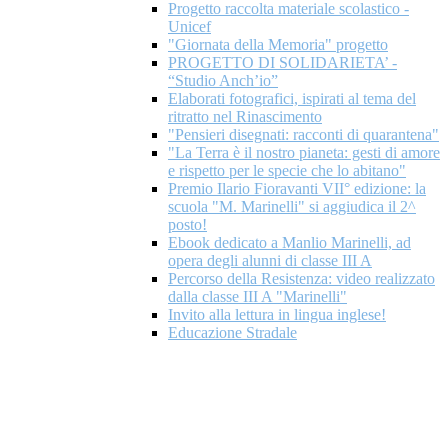
Progetto raccolta materiale scolastico -
Unicef
"Giornata della Memoria" progetto
PROGETTO DI SOLIDARIETA’ -
“Studio Anch’io”
Elaborati fotografici, ispirati al tema del
ritratto nel Rinascimento
"Pensieri disegnati: racconti di quarantena"
"La Terra è il nostro pianeta: gesti di amore
e rispetto per le specie che lo abitano"
Premio Ilario Fioravanti VII° edizione: la
scuola "M. Marinelli" si aggiudica il 2^
posto!
Ebook dedicato a Manlio Marinelli, ad
opera degli alunni di classe III A
Percorso della Resistenza: video realizzato
dalla classe III A "Marinelli"
Invito alla lettura in lingua inglese!
Educazione Stradale