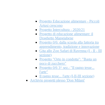
Progetto Educazione alimentare - Piccoli
Artusi crescono
Progetto Intercultura - 2020/21
Progetto di educazione alimentare: il
Draghetto Mangiabene
Progetto 0/6: dalla scuola alla fattoria tra
apprendimento, tradizione e innovazione
Gita allo Zoo Safari di Ravenna (I - II - III
sezione)
Progetto "Orto in condotta": "Basta un
poco di zucchero"
Progetto 0/6 3^ sez.: "Il ragno tesse...
l'arte"
Il ragno tesse... l'arte (I-II-III sezione)
Archivio progetti plesso 'Don Milani'