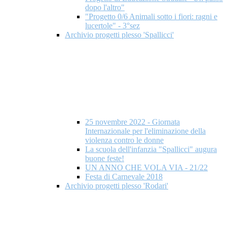
dopo l'altro"
"Progetto 0/6 Animali sotto i fiori: ragni e
lucertole" - 3°sez
Archivio progetti plesso 'Spallicci'
25 novembre 2022 - Giornata
Internazionale per l'eliminazione della
violenza contro le donne
La scuola dell'infanzia "Spallicci" augura
buone feste!
UN ANNO CHE VOLA VIA - 21/22
Festa di Carnevale 2018
Archivio progetti plesso 'Rodari'