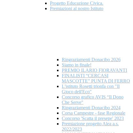
Progetto Educazione Civica.
Premiazioni al nostro Istituto
Ringraziamenti Donacibo 2026
Siamo in finale!
PREMIO ILARIO FIORAVANTI
FINALISTI “CERCASI
MASCOTTE” PUNTA DI FERRO
L'istituto Rosetti trionfa con "Il
Gioco dell'Eco"
Concorso grafico AVIS “Il Dono
Che Serve"
Ringraziamenti Donacibo 2024
Corsa Campestre - fase Regionale
Concorso 'Scatta il presepe' 2023
Premiazione progetto Alea a.s.
2022/2023