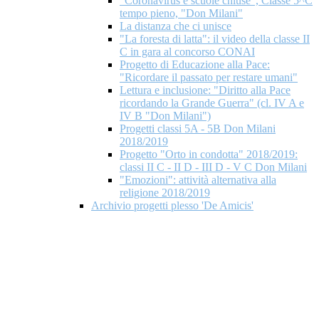
"Coronavirus e scuole chiuse", Classe 5^C
tempo pieno, "Don Milani"
La distanza che ci unisce
"La foresta di latta": il video della classe II
C in gara al concorso CONAI
Progetto di Educazione alla Pace:
"Ricordare il passato per restare umani"
Lettura e inclusione: "Diritto alla Pace
ricordando la Grande Guerra" (cl. IV A e
IV B "Don Milani")
Progetti classi 5A - 5B Don Milani
2018/2019
Progetto "Orto in condotta" 2018/2019:
classi II C - II D - III D - V C Don Milani
"Emozioni": attività alternativa alla
religione 2018/2019
Archivio progetti plesso 'De Amicis'