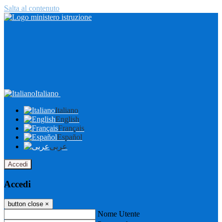
Salta al contenuto
Italiano
Italiano
English
Français
Español
عربى
Accedi
Accedi
button close
×
Nome Utente