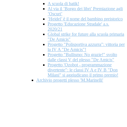
A scuola di batik!
Al via il ’Borgo dei libri’ Premiazione agli
’Oscuri’
’Heidel’ è il nome del bambino preistorico
Progetto 'Educazione Stradale' a.s.
2020/21
Global strike for future alla scuola primaria
"De Amicis"
Progetto "Polisportiva azzurra": vittoria per
la IV A "De Amicis"!
Progetto "Bullismo: No grazie!" svolto
dalle classi V del plesso "De Amicis"
Progetto 'Ozobot - programmazione
divertente": le classi IV A e IV B "Don
Milani" si aggiudicano il primo premio!
Archivio progetti plesso 'M.Marinelli'