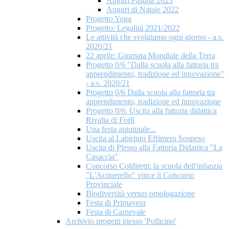
Auguri Pasqua 2023
Auguri di Natale 2022
Progetto Yoga
Progetto: Legalità 2021/2022
Le attività che svolgiamo ogni giorno - a.s.
2020/21
22 aprile: Giornata Mondiale della Terra
Progetto 0/6 "Dalla scuola alla fattoria tra
apprendimento, tradizione ed innovazione"
- a.s. 2020/21
Progetto 0/6 Dalla scuola alla fattoria tra
apprendimento, tradizione ed innovazione
Progetto 0/6: Uscita alla fattoria didattica
Rivalta di Forlì
Una festa autunnale...
Uscita al Labirinto Effimero Sospeso
Uscita di Plesso alla Fattoria Didattica "La
Casaccia"
Concorso Coldiretti: la scuola dell'infanzia
"L'Acquerello" vince il Concorso
Provinciale
Biodiversità versus omologazione
Festa di Primavera
Festa di Carnevale
Archivio progetti plesso 'Pollicino'