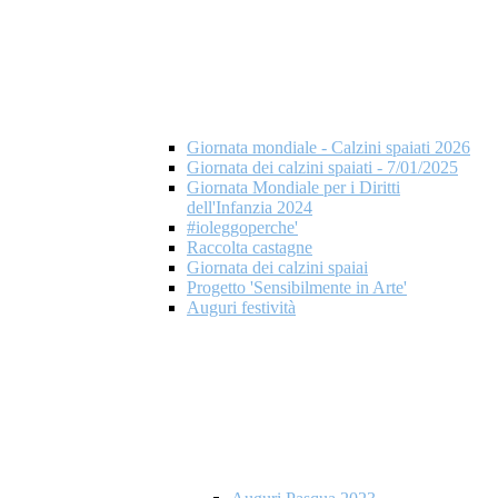
Giornata mondiale - Calzini spaiati 2026
Giornata dei calzini spaiati - 7/01/2025
Giornata Mondiale per i Diritti
dell'Infanzia 2024
#ioleggoperche'
Raccolta castagne
Giornata dei calzini spaiai
Progetto 'Sensibilmente in Arte'
Auguri festività