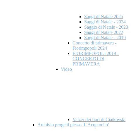
Saggi di Natale 2025
Saggi di Natale - 2024
Saggio di Natale - 2023
Saggi di Natale 2022
Saggi di Natale - 2019
Concerto di primavera -
Fiorimpopoli 2024
FIORIMPOPOLI 2019 -
CONCERTO DI
PRIMAVERA
Video
Valzer dei fiori di Ciaikovski
Archivio progetti plesso 'L'Acquarello'