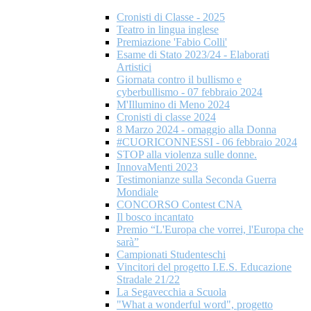
Cronisti di Classe - 2025
Teatro in lingua inglese
Premiazione 'Fabio Colli'
Esame di Stato 2023/24 - Elaborati
Artistici
Giornata contro il bullismo e
cyberbullismo - 07 febbraio 2024
M'Illumino di Meno 2024
Cronisti di classe 2024
8 Marzo 2024 - omaggio alla Donna
#CUORICONNESSI - 06 febbraio 2024
STOP alla violenza sulle donne.
InnovaMenti 2023
Testimonianze sulla Seconda Guerra
Mondiale
CONCORSO Contest CNA
Il bosco incantato
Premio “L'Europa che vorrei, l'Europa che
sarà”
Campionati Studenteschi
Vincitori del progetto I.E.S. Educazione
Stradale 21/22
La Segavecchia a Scuola
"What a wonderful word", progetto