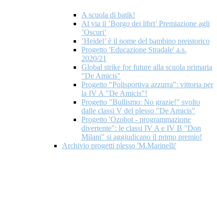
A scuola di batik!
Al via il ’Borgo dei libri’ Premiazione agli
’Oscuri’
’Heidel’ è il nome del bambino preistorico
Progetto 'Educazione Stradale' a.s.
2020/21
Global strike for future alla scuola primaria
"De Amicis"
Progetto "Polisportiva azzurra": vittoria per
la IV A "De Amicis"!
Progetto "Bullismo: No grazie!" svolto
dalle classi V del plesso "De Amicis"
Progetto 'Ozobot - programmazione
divertente": le classi IV A e IV B "Don
Milani" si aggiudicano il primo premio!
Archivio progetti plesso 'M.Marinelli'