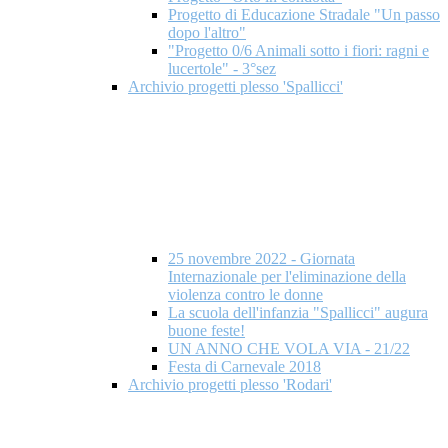
Progetto di Educazione Stradale "Un passo
dopo l'altro"
"Progetto 0/6 Animali sotto i fiori: ragni e
lucertole" - 3°sez
Archivio progetti plesso 'Spallicci'
25 novembre 2022 - Giornata
Internazionale per l'eliminazione della
violenza contro le donne
La scuola dell'infanzia "Spallicci" augura
buone feste!
UN ANNO CHE VOLA VIA - 21/22
Festa di Carnevale 2018
Archivio progetti plesso 'Rodari'