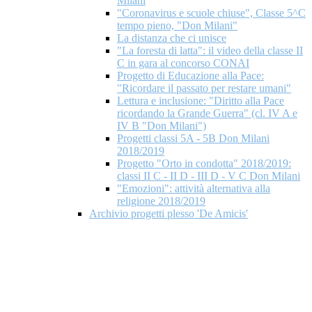
Milani
"Coronavirus e scuole chiuse", Classe 5^C
tempo pieno, "Don Milani"
La distanza che ci unisce
"La foresta di latta": il video della classe II
C in gara al concorso CONAI
Progetto di Educazione alla Pace:
"Ricordare il passato per restare umani"
Lettura e inclusione: "Diritto alla Pace
ricordando la Grande Guerra" (cl. IV A e
IV B "Don Milani")
Progetti classi 5A - 5B Don Milani
2018/2019
Progetto "Orto in condotta" 2018/2019:
classi II C - II D - III D - V C Don Milani
"Emozioni": attività alternativa alla
religione 2018/2019
Archivio progetti plesso 'De Amicis'