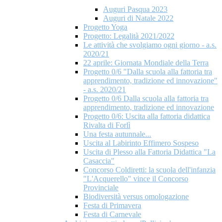
Auguri Pasqua 2023
Auguri di Natale 2022
Progetto Yoga
Progetto: Legalità 2021/2022
Le attività che svolgiamo ogni giorno - a.s.
2020/21
22 aprile: Giornata Mondiale della Terra
Progetto 0/6 "Dalla scuola alla fattoria tra
apprendimento, tradizione ed innovazione"
- a.s. 2020/21
Progetto 0/6 Dalla scuola alla fattoria tra
apprendimento, tradizione ed innovazione
Progetto 0/6: Uscita alla fattoria didattica
Rivalta di Forlì
Una festa autunnale...
Uscita al Labirinto Effimero Sospeso
Uscita di Plesso alla Fattoria Didattica "La
Casaccia"
Concorso Coldiretti: la scuola dell'infanzia
"L'Acquerello" vince il Concorso
Provinciale
Biodiversità versus omologazione
Festa di Primavera
Festa di Carnevale