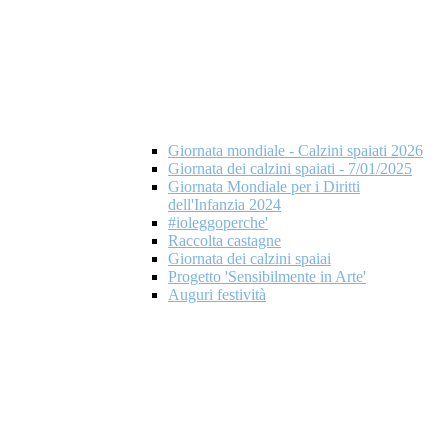
Giornata mondiale - Calzini spaiati 2026
Giornata dei calzini spaiati - 7/01/2025
Giornata Mondiale per i Diritti
dell'Infanzia 2024
#ioleggoperche'
Raccolta castagne
Giornata dei calzini spaiai
Progetto 'Sensibilmente in Arte'
Auguri festività