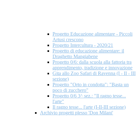
Progetto Educazione alimentare - Piccoli
Artusi crescono
Progetto Intercultura - 2020/21
Progetto di educazione alimentare: il
Draghetto Mangiabene
Progetto 0/6: dalla scuola alla fattoria tra
apprendimento, tradizione e innovazione
Gita allo Zoo Safari di Ravenna (I - II - III
sezione)
Progetto "Orto in condotta": "Basta un
poco di zucchero"
Progetto 0/6 3^ sez.: "Il ragno tesse...
l'arte"
Il ragno tesse... l'arte (I-II-III sezione)
Archivio progetti plesso 'Don Milani'