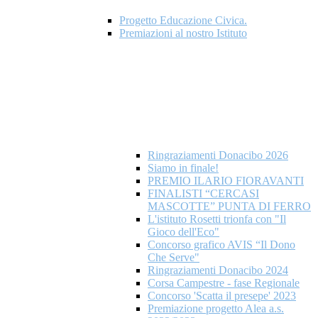
Progetto Educazione Civica.
Premiazioni al nostro Istituto
Ringraziamenti Donacibo 2026
Siamo in finale!
PREMIO ILARIO FIORAVANTI
FINALISTI “CERCASI
MASCOTTE” PUNTA DI FERRO
L'istituto Rosetti trionfa con "Il
Gioco dell'Eco"
Concorso grafico AVIS “Il Dono
Che Serve"
Ringraziamenti Donacibo 2024
Corsa Campestre - fase Regionale
Concorso 'Scatta il presepe' 2023
Premiazione progetto Alea a.s.