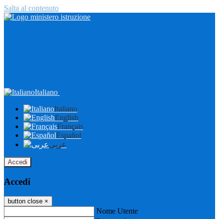
Salta al contenuto
Italiano
Italiano
English
Français
Español
عربى
Accedi
Accedi
button close
×
Nome Utente