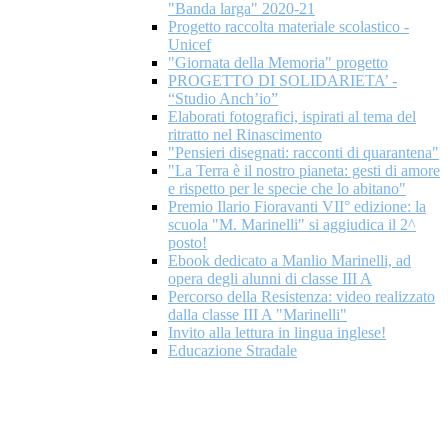
"Banda larga" 2020-21
Progetto raccolta materiale scolastico -
Unicef
"Giornata della Memoria" progetto
PROGETTO DI SOLIDARIETA’ -
“Studio Anch’io”
Elaborati fotografici, ispirati al tema del
ritratto nel Rinascimento
"Pensieri disegnati: racconti di quarantena"
"La Terra è il nostro pianeta: gesti di amore
e rispetto per le specie che lo abitano"
Premio Ilario Fioravanti VII° edizione: la
scuola "M. Marinelli" si aggiudica il 2^
posto!
Ebook dedicato a Manlio Marinelli, ad
opera degli alunni di classe III A
Percorso della Resistenza: video realizzato
dalla classe III A "Marinelli"
Invito alla lettura in lingua inglese!
Educazione Stradale