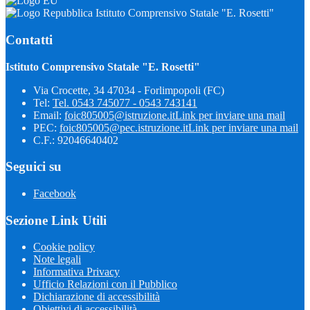
Istituto Comprensivo Statale "E. Rosetti"
Contatti
Istituto Comprensivo Statale "E. Rosetti"
Via Crocette, 34 47034 - Forlimpopoli (FC)
Tel:
Tel. 0543 745077 - 0543 743141
Email:
foic805005@istruzione.it
Link per inviare una mail
PEC:
foic805005@pec.istruzione.it
Link per inviare una mail
C.F.: 92046640402
Seguici su
Facebook
Sezione Link Utili
Cookie policy
Note legali
Informativa Privacy
Ufficio Relazioni con il Pubblico
Dichiarazione di accessibilità
Obiettivi di accessibilità