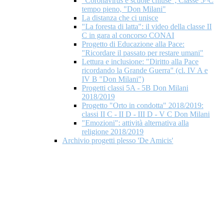
"Coronavirus e scuole chiuse", Classe 5^C
tempo pieno, "Don Milani"
La distanza che ci unisce
"La foresta di latta": il video della classe II
C in gara al concorso CONAI
Progetto di Educazione alla Pace:
"Ricordare il passato per restare umani"
Lettura e inclusione: "Diritto alla Pace
ricordando la Grande Guerra" (cl. IV A e
IV B "Don Milani")
Progetti classi 5A - 5B Don Milani
2018/2019
Progetto "Orto in condotta" 2018/2019:
classi II C - II D - III D - V C Don Milani
"Emozioni": attività alternativa alla
religione 2018/2019
Archivio progetti plesso 'De Amicis'