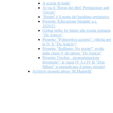
A scuola di batik!
Al via il ’Borgo dei libri’ Premiazione agli
’Oscuri’
’Heidel’ è il nome del bambino preistorico
Progetto 'Educazione Stradale' a.s.
2020/21
Global strike for future alla scuola primaria
"De Amicis"
Progetto "Polisportiva azzurra": vittoria per
la IV A "De Amicis"!
Progetto "Bullismo: No grazie!" svolto
dalle classi V del plesso "De Amicis"
Progetto 'Ozobot - programmazione
divertente": le classi IV A e IV B "Don
Milani" si aggiudicano il primo premio!
Archivio progetti plesso 'M.Marinelli'