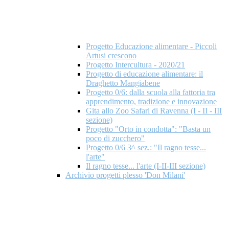
Progetto Educazione alimentare - Piccoli
Artusi crescono
Progetto Intercultura - 2020/21
Progetto di educazione alimentare: il
Draghetto Mangiabene
Progetto 0/6: dalla scuola alla fattoria tra
apprendimento, tradizione e innovazione
Gita allo Zoo Safari di Ravenna (I - II - III
sezione)
Progetto "Orto in condotta": "Basta un
poco di zucchero"
Progetto 0/6 3^ sez.: "Il ragno tesse...
l'arte"
Il ragno tesse... l'arte (I-II-III sezione)
Archivio progetti plesso 'Don Milani'