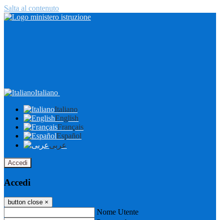
Salta al contenuto
Italiano
Italiano
English
Français
Español
عربى
Accedi
Accedi
button close
×
Nome Utente