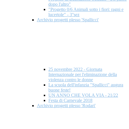
dopo l'altro"
"Progetto 0/6 Animali sotto i fiori: ragni e
lucertole" - 3°sez
Archivio progetti plesso 'Spallicci'
25 novembre 2022 - Giornata
Internazionale per l'eliminazione della
violenza contro le donne
La scuola dell'infanzia "Spallicci" augura
buone feste!
UN ANNO CHE VOLA VIA - 21/22
Festa di Carnevale 2018
Archivio progetti plesso 'Rodari'