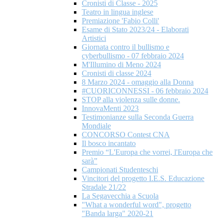
Cronisti di Classe - 2025
Teatro in lingua inglese
Premiazione 'Fabio Colli'
Esame di Stato 2023/24 - Elaborati
Artistici
Giornata contro il bullismo e
cyberbullismo - 07 febbraio 2024
M'Illumino di Meno 2024
Cronisti di classe 2024
8 Marzo 2024 - omaggio alla Donna
#CUORICONNESSI - 06 febbraio 2024
STOP alla violenza sulle donne.
InnovaMenti 2023
Testimonianze sulla Seconda Guerra
Mondiale
CONCORSO Contest CNA
Il bosco incantato
Premio “L'Europa che vorrei, l'Europa che
sarà”
Campionati Studenteschi
Vincitori del progetto I.E.S. Educazione
Stradale 21/22
La Segavecchia a Scuola
"What a wonderful word", progetto
"Banda larga" 2020-21