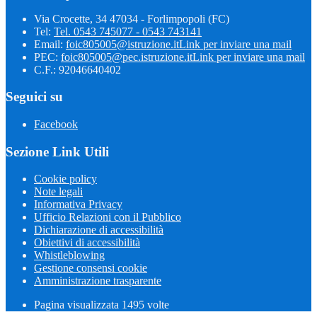
Via Crocette, 34 47034 - Forlimpopoli (FC)
Tel:
Tel. 0543 745077 - 0543 743141
Email:
foic805005@istruzione.it
Link per inviare una mail
PEC:
foic805005@pec.istruzione.it
Link per inviare una mail
C.F.: 92046640402
Seguici su
Facebook
Sezione Link Utili
Cookie policy
Note legali
Informativa Privacy
Ufficio Relazioni con il Pubblico
Dichiarazione di accessibilità
Obiettivi di accessibilità
Whistleblowing
Gestione consensi cookie
Amministrazione trasparente
Pagina visualizzata
1495
volte