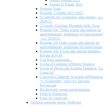
Auguri Pasqua 2023
Auguri di Natale 2022
Progetto Yoga
Progetto: Legalità 2021/2022
Le attività che svolgiamo ogni giorno - a.s.
2020/21
22 aprile: Giornata Mondiale della Terra
Progetto 0/6 "Dalla scuola alla fattoria tra
apprendimento, tradizione ed innovazione"
- a.s. 2020/21
Progetto 0/6 Dalla scuola alla fattoria tra
apprendimento, tradizione ed innovazione
Progetto 0/6: Uscita alla fattoria didattica
Rivalta di Forlì
Una festa autunnale...
Uscita al Labirinto Effimero Sospeso
Uscita di Plesso alla Fattoria Didattica "La
Casaccia"
Concorso Coldiretti: la scuola dell'infanzia
"L'Acquerello" vince il Concorso
Provinciale
Biodiversità versus omologazione
Festa di Primavera
Festa di Carnevale
Archivio progetti plesso 'Pollicino'