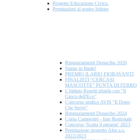
Progetto Educazione Civica.
Premiazioni al nostro Istituto
Ringraziamenti Donacibo 2026
Siamo in finale!
PREMIO ILARIO FIORAVANTI
FINALISTI “CERCASI
MASCOTTE” PUNTA DI FERRO
L'istituto Rosetti trionfa con "Il
Gioco dell'Eco"
Concorso grafico AVIS “Il Dono
Che Serve"
Ringraziamenti Donacibo 2024
Corsa Campestre - fase Regionale
Concorso 'Scatta il presepe' 2023
Premiazione progetto Alea a.s.
2022/2023