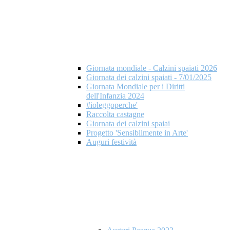
Giornata mondiale - Calzini spaiati 2026
Giornata dei calzini spaiati - 7/01/2025
Giornata Mondiale per i Diritti
dell'Infanzia 2024
#ioleggoperche'
Raccolta castagne
Giornata dei calzini spaiai
Progetto 'Sensibilmente in Arte'
Auguri festività