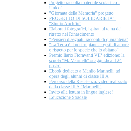
Progetto raccolta materiale scolastico -
Unicef
"Giornata della Memoria" progetto
PROGETTO DI SOLIDARIETA’ -
“Studio Anch’io”
Elaborati fotografici, ispirati al tema del
ritratto nel Rinascimento
"Pensieri disegnati: racconti di quarantena"
"La Terra è il nostro pianeta: gesti di amore
e rispetto per le specie che lo abitano"
Premio Ilario Fioravanti VII° edizione: la
scuola "M. Marinelli" si aggiudica il 2^
posto!
Ebook dedicato a Manlio Marinelli, ad
opera degli alunni di classe III A
Percorso della Resistenza: video realizzato
dalla classe III A "Marinelli"
Invito alla lettura in lingua inglese!
Educazione Stradale