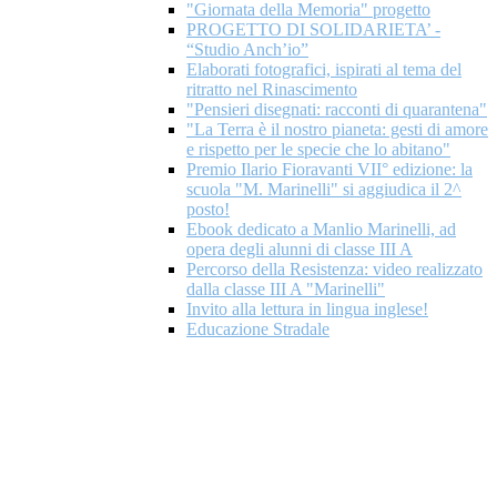
"Giornata della Memoria" progetto
PROGETTO DI SOLIDARIETA’ -
“Studio Anch’io”
Elaborati fotografici, ispirati al tema del
ritratto nel Rinascimento
"Pensieri disegnati: racconti di quarantena"
"La Terra è il nostro pianeta: gesti di amore
e rispetto per le specie che lo abitano"
Premio Ilario Fioravanti VII° edizione: la
scuola "M. Marinelli" si aggiudica il 2^
posto!
Ebook dedicato a Manlio Marinelli, ad
opera degli alunni di classe III A
Percorso della Resistenza: video realizzato
dalla classe III A "Marinelli"
Invito alla lettura in lingua inglese!
Educazione Stradale