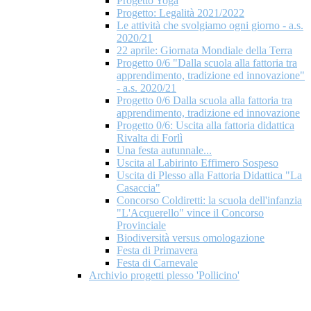
Progetto Yoga
Progetto: Legalità 2021/2022
Le attività che svolgiamo ogni giorno - a.s.
2020/21
22 aprile: Giornata Mondiale della Terra
Progetto 0/6 "Dalla scuola alla fattoria tra
apprendimento, tradizione ed innovazione"
- a.s. 2020/21
Progetto 0/6 Dalla scuola alla fattoria tra
apprendimento, tradizione ed innovazione
Progetto 0/6: Uscita alla fattoria didattica
Rivalta di Forlì
Una festa autunnale...
Uscita al Labirinto Effimero Sospeso
Uscita di Plesso alla Fattoria Didattica "La
Casaccia"
Concorso Coldiretti: la scuola dell'infanzia
"L'Acquerello" vince il Concorso
Provinciale
Biodiversità versus omologazione
Festa di Primavera
Festa di Carnevale
Archivio progetti plesso 'Pollicino'