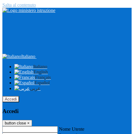
Salta al contenuto
Italiano
Italiano
English
Français
Español
عربى
Accedi
Accedi
button close
×
Nome Utente