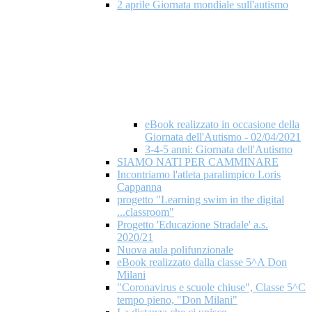
2 aprile Giornata mondiale​ sull'autismo
eBook realizzato in occasione della
Giornata dell'Autismo - 02/04/2021
3-4-5 anni: Giornata dell'Autismo
SIAMO NATI PER CAMMINARE
Incontriamo l'atleta paralimpico Loris
Cappanna
progetto "Learning swim in the digital
...classroom"
Progetto 'Educazione Stradale' a.s.
2020/21
Nuova aula polifunzionale
eBook realizzato dalla classe 5^A Don
Milani
"Coronavirus e scuole chiuse", Classe 5^C
tempo pieno, "Don Milani"