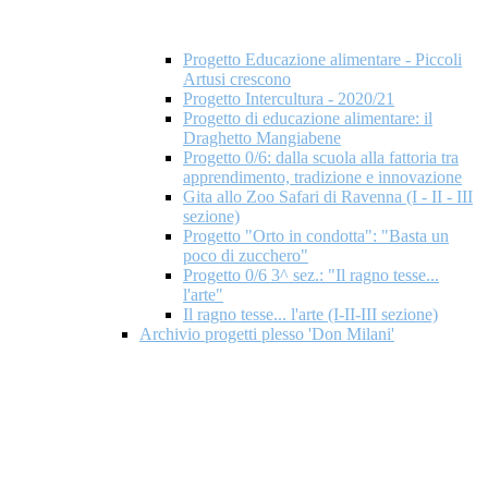
Progetto Educazione alimentare - Piccoli
Artusi crescono
Progetto Intercultura - 2020/21
Progetto di educazione alimentare: il
Draghetto Mangiabene
Progetto 0/6: dalla scuola alla fattoria tra
apprendimento, tradizione e innovazione
Gita allo Zoo Safari di Ravenna (I - II - III
sezione)
Progetto "Orto in condotta": "Basta un
poco di zucchero"
Progetto 0/6 3^ sez.: "Il ragno tesse...
l'arte"
Il ragno tesse... l'arte (I-II-III sezione)
Archivio progetti plesso 'Don Milani'