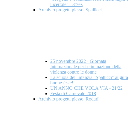
lucertole" - 3°sez
Archivio progetti plesso 'Spallicci'
25 novembre 2022 - Giornata
Internazionale per l'eliminazione della
violenza contro le donne
La scuola dell'infanzia "Spallicci" augura
buone feste!
UN ANNO CHE VOLA VIA - 21/22
Festa di Carnevale 2018
Archivio progetti plesso 'Rodari'