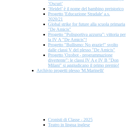
’Oscuri’
’Heidel’ è il nome del bambino preistorico
Progetto 'Educazione Stradale' a.s.
2020/21
Global strike for future alla scuola primaria
"De Amicis"
Progetto "Polisportiva azzurra": vittoria per
la IV A "De Amicis"!
Progetto "Bullismo: No grazie!" svolto
dalle classi V del plesso "De Amicis"
Progetto 'Ozobot - programmazione
divertente": le classi IV A e IV B "Don
Milani" si aggiudicano il primo premio!
Archivio progetti plesso 'M.Marinelli'
Cronisti di Classe - 2025
Teatro in lingua inglese