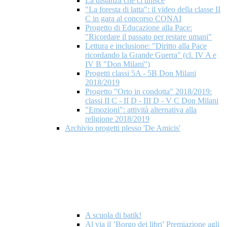
La distanza che ci unisce
"La foresta di latta": il video della classe II
C in gara al concorso CONAI
Progetto di Educazione alla Pace:
"Ricordare il passato per restare umani"
Lettura e inclusione: "Diritto alla Pace
ricordando la Grande Guerra" (cl. IV A e
IV B "Don Milani")
Progetti classi 5A - 5B Don Milani
2018/2019
Progetto "Orto in condotta" 2018/2019:
classi II C - II D - III D - V C Don Milani
"Emozioni": attività alternativa alla
religione 2018/2019
Archivio progetti plesso 'De Amicis'
A scuola di batik!
Al via il ’Borgo dei libri’ Premiazione agli