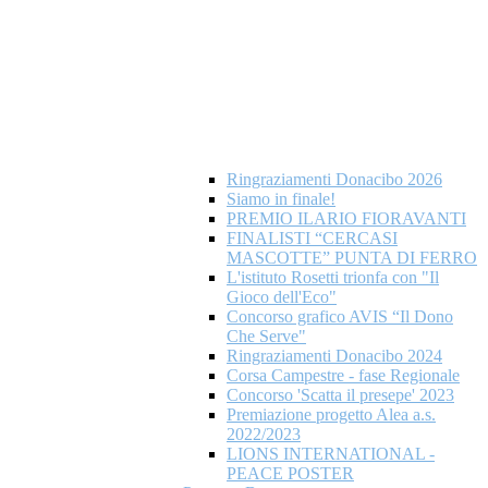
Ringraziamenti Donacibo 2026
Siamo in finale!
PREMIO ILARIO FIORAVANTI
FINALISTI “CERCASI
MASCOTTE” PUNTA DI FERRO
L'istituto Rosetti trionfa con "Il
Gioco dell'Eco"
Concorso grafico AVIS “Il Dono
Che Serve"
Ringraziamenti Donacibo 2024
Corsa Campestre - fase Regionale
Concorso 'Scatta il presepe' 2023
Premiazione progetto Alea a.s.
2022/2023
LIONS INTERNATIONAL -
PEACE POSTER