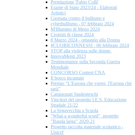
Premiazione 'Fabio Colli'
Esame di Stato 2023/24 - Elaborati
Artistici
Giornata contro il bullismo e
cyberbullismo - 07 febbraio 2024
M'Illumino di Meno 2024
Cronisti di classe 2024
8 Marzo 2024 - omaggio alla Donna
#CUORICONNESSI - 06 febbraio 2024
STOP alla violenza sulle donne.
InnovaMenti 2023
Testimonianze sulla Seconda Guerra
Mondiale
CONCORSO Contest CNA
Il bosco incantato
Premio “L'Europa che vorrei, l'Europa che
sarà”
Campionati Studenteschi
Vincitori del progetto I.E.S. Educazione
Stradale 21/22
La Segavecchia a Scuola
"What a wonderful word", progetto
"Banda larga" 2020-21
Progetto raccolta materiale scolastico -
Unicef