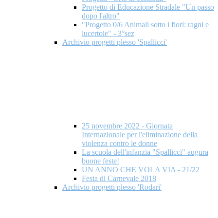
Progetto di Educazione Stradale "Un passo
dopo l'altro"
"Progetto 0/6 Animali sotto i fiori: ragni e
lucertole" - 3°sez
Archivio progetti plesso 'Spallicci'
25 novembre 2022 - Giornata
Internazionale per l'eliminazione della
violenza contro le donne
La scuola dell'infanzia "Spallicci" augura
buone feste!
UN ANNO CHE VOLA VIA - 21/22
Festa di Carnevale 2018
Archivio progetti plesso 'Rodari'