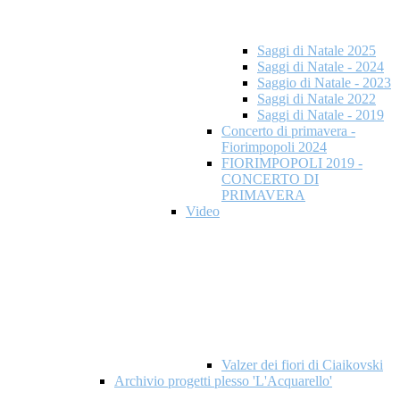
Saggi di Natale 2025
Saggi di Natale - 2024
Saggio di Natale - 2023
Saggi di Natale 2022
Saggi di Natale - 2019
Concerto di primavera -
Fiorimpopoli 2024
FIORIMPOPOLI 2019 -
CONCERTO DI
PRIMAVERA
Video
Valzer dei fiori di Ciaikovski
Archivio progetti plesso 'L'Acquarello'