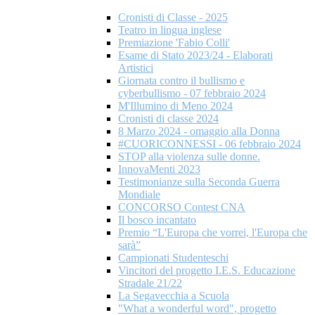
Cronisti di Classe - 2025
Teatro in lingua inglese
Premiazione 'Fabio Colli'
Esame di Stato 2023/24 - Elaborati
Artistici
Giornata contro il bullismo e
cyberbullismo - 07 febbraio 2024
M'Illumino di Meno 2024
Cronisti di classe 2024
8 Marzo 2024 - omaggio alla Donna
#CUORICONNESSI - 06 febbraio 2024
STOP alla violenza sulle donne.
InnovaMenti 2023
Testimonianze sulla Seconda Guerra
Mondiale
CONCORSO Contest CNA
Il bosco incantato
Premio “L'Europa che vorrei, l'Europa che
sarà”
Campionati Studenteschi
Vincitori del progetto I.E.S. Educazione
Stradale 21/22
La Segavecchia a Scuola
"What a wonderful word", progetto