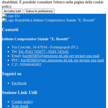
disabilitati. È possibile consultare l'elenco nella pagina della cookie
policy.
Accetta tutti
Salva le preferenze
Istituto Comprensivo Statale "E. Rosetti"
Contatti
Istituto Comprensivo Statale "E. Rosetti"
Via Crocette, 34 47034 - Forlimpopoli (FC)
Tel:
Tel. 0543 745077 - 0543 743141
Email:
foic805005@istruzione.it
Link per inviare una mail
PEC:
foic805005@pec.istruzione.it
Link per inviare una mail
C.F.: 92046640402
Seguici su
Facebook
Sezione Link Utili
Cookie policy
Note legali