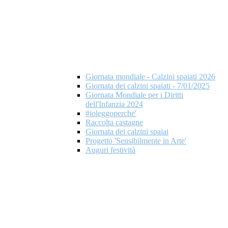
Giornata mondiale - Calzini spaiati 2026
Giornata dei calzini spaiati - 7/01/2025
Giornata Mondiale per i Diritti
dell'Infanzia 2024
#ioleggoperche'
Raccolta castagne
Giornata dei calzini spaiai
Progetto 'Sensibilmente in Arte'
Auguri festività