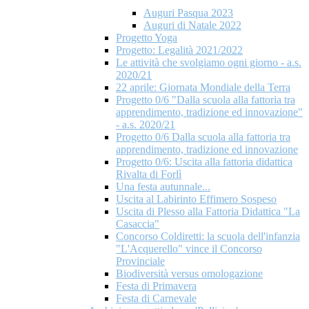
Auguri Pasqua 2023
Auguri di Natale 2022
Progetto Yoga
Progetto: Legalità 2021/2022
Le attività che svolgiamo ogni giorno - a.s.
2020/21
22 aprile: Giornata Mondiale della Terra
Progetto 0/6 "Dalla scuola alla fattoria tra
apprendimento, tradizione ed innovazione"
- a.s. 2020/21
Progetto 0/6 Dalla scuola alla fattoria tra
apprendimento, tradizione ed innovazione
Progetto 0/6: Uscita alla fattoria didattica
Rivalta di Forlì
Una festa autunnale...
Uscita al Labirinto Effimero Sospeso
Uscita di Plesso alla Fattoria Didattica "La
Casaccia"
Concorso Coldiretti: la scuola dell'infanzia
"L'Acquerello" vince il Concorso
Provinciale
Biodiversità versus omologazione
Festa di Primavera
Festa di Carnevale