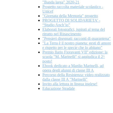
"Banda larga" 2020-21
Progetto raccolta materiale scolastico -
Unicef
"Giornata della Memoria" progetto
PROGETTO DI SOLIDARIETA’ -
“Studio Anch’io”
Elaborati fotografici, ispirati al tema del
ritratto nel Rinascimento
"Pensieri disegnati: racconti di quarantena"
"La Terra è il nostro pianeta: gesti di amore
e rispetto per le specie che lo abitano"
Premio Ilario Fioravanti VII° edizione: la
scuola "M. Marinelli" si aggiudica il 2^
posto!
Ebook dedicato a Manlio Marinelli, ad
opera degli alunni di classe III A
Percorso della Resistenza: video realizzato
dalla classe III A "Marinelli"
Invito alla lettura in lingua inglese!
Educazione Stradale