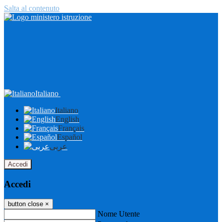
Salta al contenuto
Italiano
Italiano
English
Français
Español
عربى
Accedi
Accedi
button close
×
Nome Utente