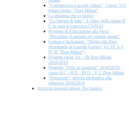
Milani
"Coronavirus e scuole chiuse", Classe 5^C
tempo pieno, "Don Milani"
La distanza che ci unisce
"La foresta di latta": il video della classe II
C in gara al concorso CONAI
Progetto di Educazione alla Pace:
"Ricordare il passato per restare umani"
Lettura e inclusione: "Diritto alla Pace
ricordando la Grande Guerra" (cl. IV A e
IV B "Don Milani")
Progetti classi 5A - 5B Don Milani
2018/2019
Progetto "Orto in condotta" 2018/2019:
classi II C - II D - III D - V C Don Milani
"Emozioni": attività alternativa alla
religione 2018/2019
Archivio progetti plesso 'De Amicis'