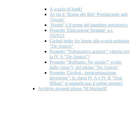
A scuola di batik!
Al via il ’Borgo dei libri’ Premiazione agli
’Oscuri’
’Heidel’ è il nome del bambino preistorico
Progetto 'Educazione Stradale' a.s.
2020/21
Global strike for future alla scuola primaria
"De Amicis"
Progetto "Polisportiva azzurra": vittoria per
la IV A "De Amicis"!
Progetto "Bullismo: No grazie!" svolto
dalle classi V del plesso "De Amicis"
Progetto 'Ozobot - programmazione
divertente": le classi IV A e IV B "Don
Milani" si aggiudicano il primo premio!
Archivio progetti plesso 'M.Marinelli'