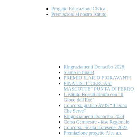
Progetto Educazione Civica.
Premiazioni al nostro Istituto
Ringraziamenti Donacibo 2026
Siamo in finale!
PREMIO ILARIO FIORAVANTI
FINALISTI “CERCASI
MASCOTTE” PUNTA DI FERRO
L'istituto Rosetti trionfa con "Il
Gioco dell'Eco"
Concorso grafico AVIS “Il Dono
Che Serve"
Ringraziamenti Donacibo 2024
Corsa Campestre - fase Regionale
Concorso 'Scatta il presepe' 2023
Premiazione progetto Alea a.s.