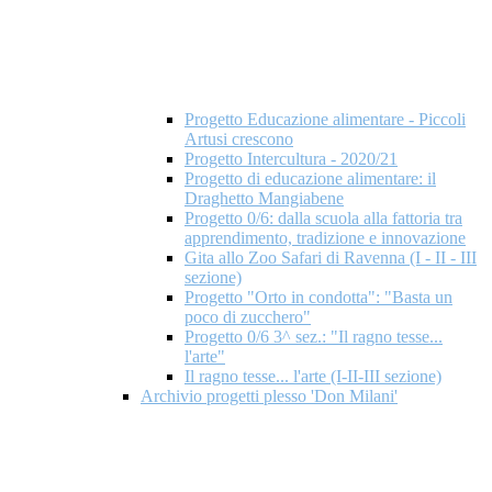
Progetto Educazione alimentare - Piccoli
Artusi crescono
Progetto Intercultura - 2020/21
Progetto di educazione alimentare: il
Draghetto Mangiabene
Progetto 0/6: dalla scuola alla fattoria tra
apprendimento, tradizione e innovazione
Gita allo Zoo Safari di Ravenna (I - II - III
sezione)
Progetto "Orto in condotta": "Basta un
poco di zucchero"
Progetto 0/6 3^ sez.: "Il ragno tesse...
l'arte"
Il ragno tesse... l'arte (I-II-III sezione)
Archivio progetti plesso 'Don Milani'