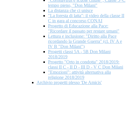
"Coronavirus e scuole chiuse", Classe 5^C
tempo pieno, "Don Milani"
La distanza che ci unisce
"La foresta di latta": il video della classe II
C in gara al concorso CONAI
Progetto di Educazione alla Pace:
"Ricordare il passato per restare umani"
Lettura e inclusione: "Diritto alla Pace
ricordando la Grande Guerra" (cl. IV A e
IV B "Don Milani")
Progetti classi 5A - 5B Don Milani
2018/2019
Progetto "Orto in condotta" 2018/2019:
classi II C - II D - III D - V C Don Milani
"Emozioni": attività alternativa alla
religione 2018/2019
Archivio progetti plesso 'De Amicis'