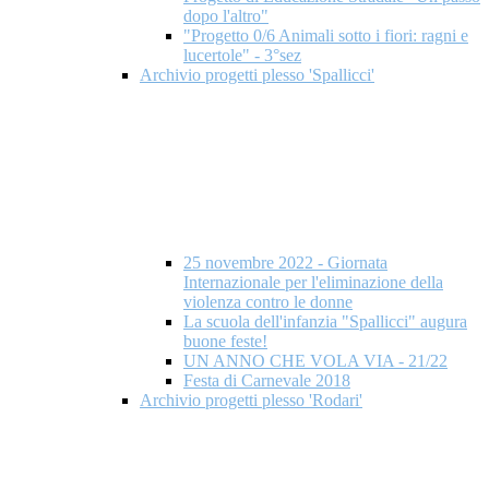
dopo l'altro"
"Progetto 0/6 Animali sotto i fiori: ragni e
lucertole" - 3°sez
Archivio progetti plesso 'Spallicci'
25 novembre 2022 - Giornata
Internazionale per l'eliminazione della
violenza contro le donne
La scuola dell'infanzia "Spallicci" augura
buone feste!
UN ANNO CHE VOLA VIA - 21/22
Festa di Carnevale 2018
Archivio progetti plesso 'Rodari'