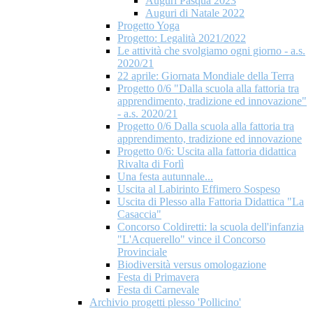
Auguri Pasqua 2023
Auguri di Natale 2022
Progetto Yoga
Progetto: Legalità 2021/2022
Le attività che svolgiamo ogni giorno - a.s.
2020/21
22 aprile: Giornata Mondiale della Terra
Progetto 0/6 "Dalla scuola alla fattoria tra
apprendimento, tradizione ed innovazione"
- a.s. 2020/21
Progetto 0/6 Dalla scuola alla fattoria tra
apprendimento, tradizione ed innovazione
Progetto 0/6: Uscita alla fattoria didattica
Rivalta di Forlì
Una festa autunnale...
Uscita al Labirinto Effimero Sospeso
Uscita di Plesso alla Fattoria Didattica "La
Casaccia"
Concorso Coldiretti: la scuola dell'infanzia
"L'Acquerello" vince il Concorso
Provinciale
Biodiversità versus omologazione
Festa di Primavera
Festa di Carnevale
Archivio progetti plesso 'Pollicino'