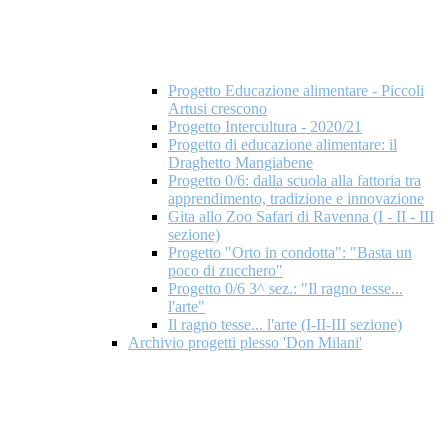
Progetto Educazione alimentare - Piccoli
Artusi crescono
Progetto Intercultura - 2020/21
Progetto di educazione alimentare: il
Draghetto Mangiabene
Progetto 0/6: dalla scuola alla fattoria tra
apprendimento, tradizione e innovazione
Gita allo Zoo Safari di Ravenna (I - II - III
sezione)
Progetto "Orto in condotta": "Basta un
poco di zucchero"
Progetto 0/6 3^ sez.: "Il ragno tesse...
l'arte"
Il ragno tesse... l'arte (I-II-III sezione)
Archivio progetti plesso 'Don Milani'