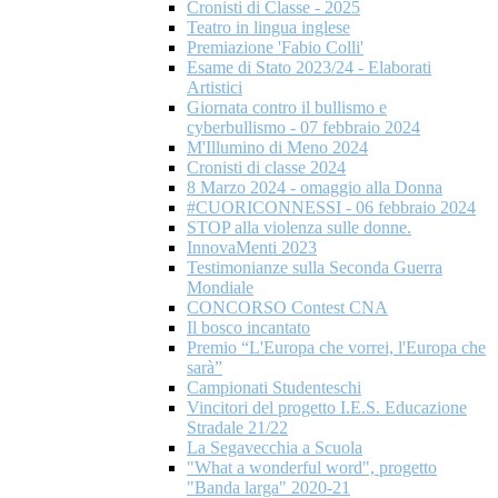
Cronisti di Classe - 2025
Teatro in lingua inglese
Premiazione 'Fabio Colli'
Esame di Stato 2023/24 - Elaborati
Artistici
Giornata contro il bullismo e
cyberbullismo - 07 febbraio 2024
M'Illumino di Meno 2024
Cronisti di classe 2024
8 Marzo 2024 - omaggio alla Donna
#CUORICONNESSI - 06 febbraio 2024
STOP alla violenza sulle donne.
InnovaMenti 2023
Testimonianze sulla Seconda Guerra
Mondiale
CONCORSO Contest CNA
Il bosco incantato
Premio “L'Europa che vorrei, l'Europa che
sarà”
Campionati Studenteschi
Vincitori del progetto I.E.S. Educazione
Stradale 21/22
La Segavecchia a Scuola
"What a wonderful word", progetto
"Banda larga" 2020-21