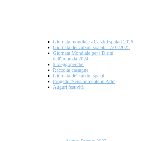
Giornata mondiale - Calzini spaiati 2026
Giornata dei calzini spaiati - 7/01/2025
Giornata Mondiale per i Diritti
dell'Infanzia 2024
#ioleggoperche'
Raccolta castagne
Giornata dei calzini spaiai
Progetto 'Sensibilmente in Arte'
Auguri festività