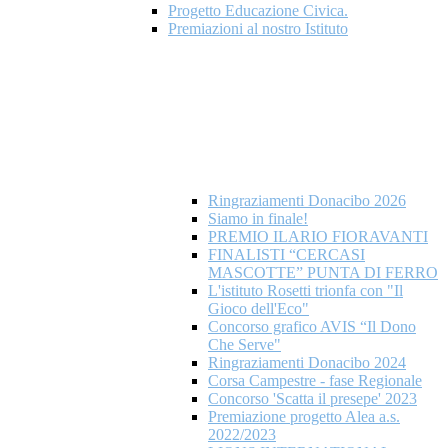
Progetto Educazione Civica.
Premiazioni al nostro Istituto
Ringraziamenti Donacibo 2026
Siamo in finale!
PREMIO ILARIO FIORAVANTI
FINALISTI “CERCASI
MASCOTTE” PUNTA DI FERRO
L'istituto Rosetti trionfa con "Il
Gioco dell'Eco"
Concorso grafico AVIS “Il Dono
Che Serve"
Ringraziamenti Donacibo 2024
Corsa Campestre - fase Regionale
Concorso 'Scatta il presepe' 2023
Premiazione progetto Alea a.s.
2022/2023