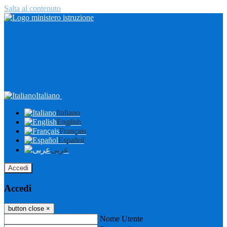
Salta al contenuto
Italiano
Italiano
English
Français
Español
عربى
Accedi
Accedi
button close
×
Nome Utente