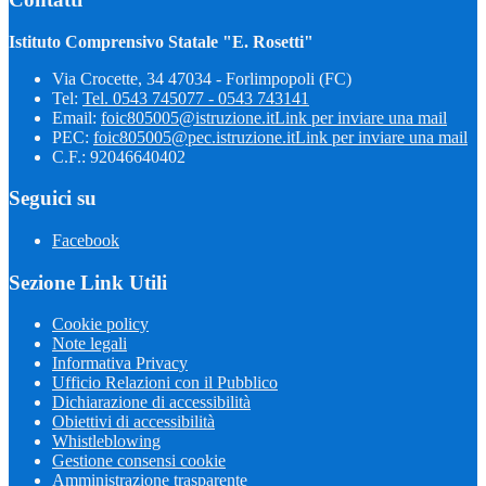
Istituto Comprensivo Statale "E. Rosetti"
Via Crocette, 34 47034 - Forlimpopoli (FC)
Tel:
Tel. 0543 745077 - 0543 743141
Email:
foic805005@istruzione.it
Link per inviare una mail
PEC:
foic805005@pec.istruzione.it
Link per inviare una mail
C.F.: 92046640402
Seguici su
Facebook
Sezione Link Utili
Cookie policy
Note legali
Informativa Privacy
Ufficio Relazioni con il Pubblico
Dichiarazione di accessibilità
Obiettivi di accessibilità
Whistleblowing
Gestione consensi cookie
Amministrazione trasparente