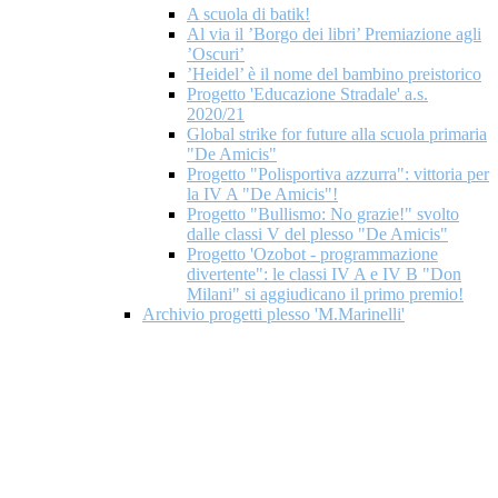
A scuola di batik!
Al via il ’Borgo dei libri’ Premiazione agli
’Oscuri’
’Heidel’ è il nome del bambino preistorico
Progetto 'Educazione Stradale' a.s.
2020/21
Global strike for future alla scuola primaria
"De Amicis"
Progetto "Polisportiva azzurra": vittoria per
la IV A "De Amicis"!
Progetto "Bullismo: No grazie!" svolto
dalle classi V del plesso "De Amicis"
Progetto 'Ozobot - programmazione
divertente": le classi IV A e IV B "Don
Milani" si aggiudicano il primo premio!
Archivio progetti plesso 'M.Marinelli'