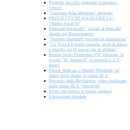
Progetto raccolta materiale scolastico -
Unicef
"Giornata della Memoria" progetto
PROGETTO DI SOLIDARIETA’ -
“Studio Anch’io”
Elaborati fotografici, ispirati al tema del
ritratto nel Rinascimento
"Pensieri disegnati: racconti di quarantena"
"La Terra è il nostro pianeta: gesti di amore
e rispetto per le specie che lo abitano"
Premio Ilario Fioravanti VII° edizione: la
scuola "M. Marinelli" si aggiudica il 2^
posto!
Ebook dedicato a Manlio Marinelli, ad
opera degli alunni di classe III A
Percorso della Resistenza: video realizzato
dalla classe III A "Marinelli"
Invito alla lettura in lingua inglese!
Educazione Stradale