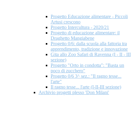
Progetto Educazione alimentare - Piccoli
Artusi crescono
Progetto Intercultura - 2020/21
Progetto di educazione alimentare: il
Draghetto Mangiabene
Progetto 0/6: dalla scuola alla fattoria tra
apprendimento, tradizione e innovazione
Gita allo Zoo Safari di Ravenna (I - II - III
sezione)
Progetto "Orto in condotta": "Basta un
poco di zucchero"
Progetto 0/6 3^ sez.: "Il ragno tesse...
l'arte"
Il ragno tesse... l'arte (I-II-III sezione)
Archivio progetti plesso 'Don Milani'