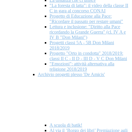
La distanza che ci unisce
"La foresta di latta": il video della classe II
C in gara al concorso CONAI
Progetto di Educazione alla Pace:
"Ricordare il passato per restare umani"
Lettura e inclusione: "Diritto alla Pace
ricordando la Grande Guerra" (cl. IV A e
IV B "Don Milani")
Progetti classi 5A - 5B Don Milani
2018/2019
Progetto "Orto in condotta" 2018/2019:
classi II C - II D - III D - V C Don Milani
"Emozioni": attività alternativa alla
religione 2018/2019
Archivio progetti plesso 'De Amicis'
A scuola di batik!
Al via il ’Borgo dei libri’ Premiazione agli