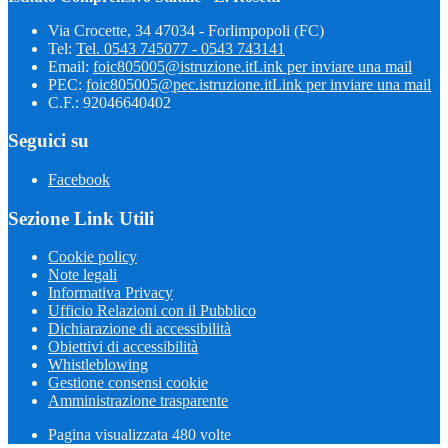
Via Crocette, 34 47034 - Forlimpopoli (FC)
Tel:
Tel. 0543 745077 - 0543 743141
Email:
foic805005@istruzione.it
Link per inviare una mail
PEC:
foic805005@pec.istruzione.it
Link per inviare una mail
C.F.: 92046640402
Seguici su
Facebook
Sezione Link Utili
Cookie policy
Note legali
Informativa Privacy
Ufficio Relazioni con il Pubblico
Dichiarazione di accessibilità
Obiettivi di accessibilità
Whistleblowing
Gestione consensi cookie
Amministrazione trasparente
Pagina visualizzata
480
volte