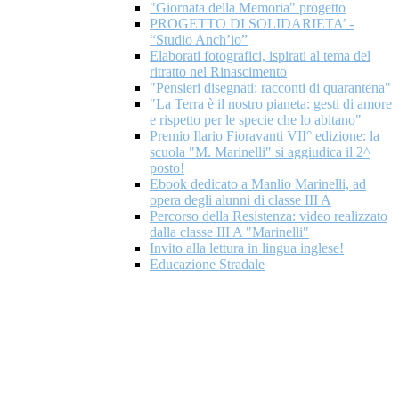
"Giornata della Memoria" progetto
PROGETTO DI SOLIDARIETA’ -
“Studio Anch’io”
Elaborati fotografici, ispirati al tema del
ritratto nel Rinascimento
"Pensieri disegnati: racconti di quarantena"
"La Terra è il nostro pianeta: gesti di amore
e rispetto per le specie che lo abitano"
Premio Ilario Fioravanti VII° edizione: la
scuola "M. Marinelli" si aggiudica il 2^
posto!
Ebook dedicato a Manlio Marinelli, ad
opera degli alunni di classe III A
Percorso della Resistenza: video realizzato
dalla classe III A "Marinelli"
Invito alla lettura in lingua inglese!
Educazione Stradale