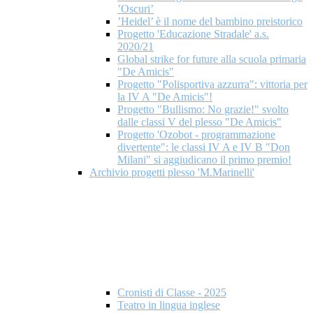
’Oscuri’
’Heidel’ è il nome del bambino preistorico
Progetto 'Educazione Stradale' a.s.
2020/21
Global strike for future alla scuola primaria
"De Amicis"
Progetto "Polisportiva azzurra": vittoria per
la IV A "De Amicis"!
Progetto "Bullismo: No grazie!" svolto
dalle classi V del plesso "De Amicis"
Progetto 'Ozobot - programmazione
divertente": le classi IV A e IV B "Don
Milani" si aggiudicano il primo premio!
Archivio progetti plesso 'M.Marinelli'
Cronisti di Classe - 2025
Teatro in lingua inglese