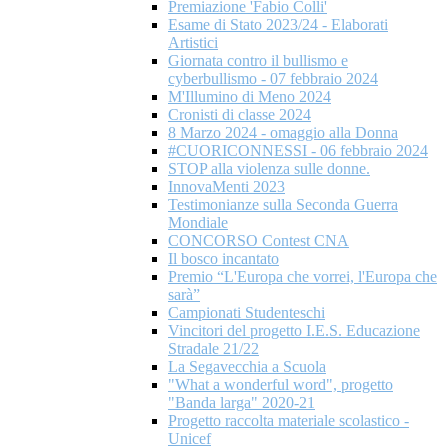
Premiazione 'Fabio Colli'
Esame di Stato 2023/24 - Elaborati
Artistici
Giornata contro il bullismo e
cyberbullismo - 07 febbraio 2024
M'Illumino di Meno 2024
Cronisti di classe 2024
8 Marzo 2024 - omaggio alla Donna
#CUORICONNESSI - 06 febbraio 2024
STOP alla violenza sulle donne.
InnovaMenti 2023
Testimonianze sulla Seconda Guerra
Mondiale
CONCORSO Contest CNA
Il bosco incantato
Premio “L'Europa che vorrei, l'Europa che
sarà”
Campionati Studenteschi
Vincitori del progetto I.E.S. Educazione
Stradale 21/22
La Segavecchia a Scuola
"What a wonderful word", progetto
"Banda larga" 2020-21
Progetto raccolta materiale scolastico -
Unicef