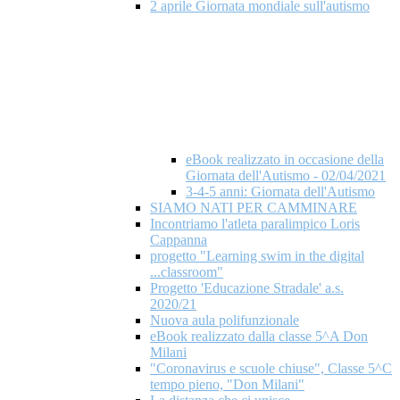
2 aprile Giornata mondiale​ sull'autismo
eBook realizzato in occasione della
Giornata dell'Autismo - 02/04/2021
3-4-5 anni: Giornata dell'Autismo
SIAMO NATI PER CAMMINARE
Incontriamo l'atleta paralimpico Loris
Cappanna
progetto "Learning swim in the digital
...classroom"
Progetto 'Educazione Stradale' a.s.
2020/21
Nuova aula polifunzionale
eBook realizzato dalla classe 5^A Don
Milani
"Coronavirus e scuole chiuse", Classe 5^C
tempo pieno, "Don Milani"