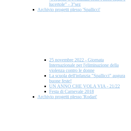
lucertole" - 3°sez
Archivio progetti plesso 'Spallicci'
25 novembre 2022 - Giornata
Internazionale per l'eliminazione della
violenza contro le donne
La scuola dell'infanzia "Spallicci" augura
buone feste!
UN ANNO CHE VOLA VIA - 21/22
Festa di Carnevale 2018
Archivio progetti plesso 'Rodari'