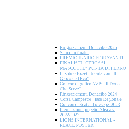
Ringraziamenti Donacibo 2026
Siamo in finale!
PREMIO ILARIO FIORAVANTI
FINALISTI “CERCASI
MASCOTTE” PUNTA DI FERRO
L'istituto Rosetti trionfa con "Il
Gioco dell'Eco"
Concorso grafico AVIS “Il Dono
Che Serve"
Ringraziamenti Donacibo 2024
Corsa Campestre - fase Regionale
Concorso 'Scatta il presepe' 2023
Premiazione progetto Alea a.s.
2022/2023
LIONS INTERNATIONAL -
PEACE POSTER