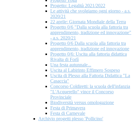
Progetto Yoga
Progetto: Legalità 2021/2022
Le attività che svolgiamo ogni giorno - a.s.
2020/21
22 aprile: Giornata Mondiale della Terra
Progetto 0/6 "Dalla scuola alla fattoria tra
apprendimento, tradizione ed innovazione"
- a.s. 2020/21
Progetto 0/6 Dalla scuola alla fattoria tra
apprendimento, tradizione ed innovazione
Progetto 0/6: Uscita alla fattoria didattica
Rivalta di Forlì
Una festa autunnale...
Uscita al Labirinto Effimero Sospeso
Uscita di Plesso alla Fattoria Didattica "La
Casaccia"
Concorso Coldiretti: la scuola dell'infanzia
"L'Acquerello" vince il Concorso
Provinciale
Biodiversità versus omologazione
Festa di Primavera
Festa di Carnevale
Archivio progetti plesso 'Pollicino'