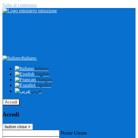
Salta al contenuto
Italiano
Italiano
English
Français
Español
عربى
Accedi
Accedi
button close
×
Nome Utente