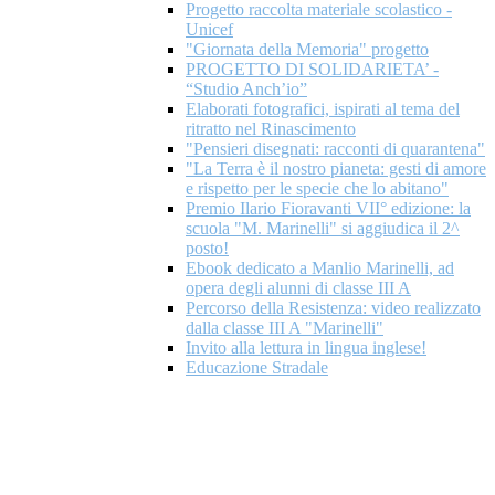
Progetto raccolta materiale scolastico -
Unicef
"Giornata della Memoria" progetto
PROGETTO DI SOLIDARIETA’ -
“Studio Anch’io”
Elaborati fotografici, ispirati al tema del
ritratto nel Rinascimento
"Pensieri disegnati: racconti di quarantena"
"La Terra è il nostro pianeta: gesti di amore
e rispetto per le specie che lo abitano"
Premio Ilario Fioravanti VII° edizione: la
scuola "M. Marinelli" si aggiudica il 2^
posto!
Ebook dedicato a Manlio Marinelli, ad
opera degli alunni di classe III A
Percorso della Resistenza: video realizzato
dalla classe III A "Marinelli"
Invito alla lettura in lingua inglese!
Educazione Stradale