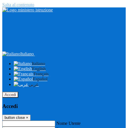
Salta al contenuto
Italiano
Italiano
English
Français
Español
عربى
Accedi
Accedi
button close
×
Nome Utente