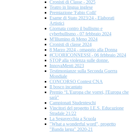
Cronisti di Classe - 2025
Teatro in lingua inglese
Premiazione 'Fabio Colli'
Esame di Stato 2023/24 - Elaborati
Artistici
Giornata contro il bullismo e
cyberbullismo - 07 febbraio 2024
M'Illumino di Meno 2024
Cronisti di classe 2024
8 Marzo 2024 - omaggio alla Donna
#CUORICONNESSI - 06 febbraio 2024
STOP alla violenza sulle donne.
InnovaMenti 2023
Testimonianze sulla Seconda Guerra
Mondiale
CONCORSO Contest CNA
Il bosco incantato
Premio “L'Europa che vorrei, l'Europa che
sarà”
Campionati Studenteschi
Vincitori del progetto I.E.S. Educazione
Stradale 21/22
La Segavecchia a Scuola
"What a wonderful word", progetto
"Banda larga" 2020-21