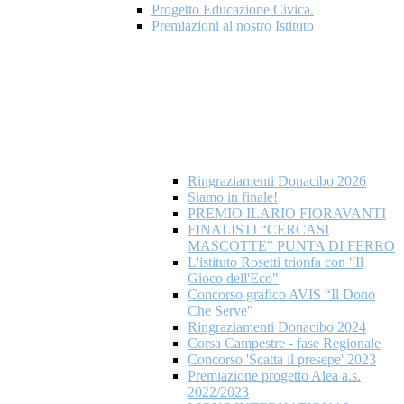
Progetto Educazione Civica.
Premiazioni al nostro Istituto
Ringraziamenti Donacibo 2026
Siamo in finale!
PREMIO ILARIO FIORAVANTI
FINALISTI “CERCASI
MASCOTTE” PUNTA DI FERRO
L'istituto Rosetti trionfa con "Il
Gioco dell'Eco"
Concorso grafico AVIS “Il Dono
Che Serve"
Ringraziamenti Donacibo 2024
Corsa Campestre - fase Regionale
Concorso 'Scatta il presepe' 2023
Premiazione progetto Alea a.s.
2022/2023