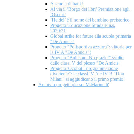
A scuola di batik!
Al via il ’Borgo dei libri’ Premiazione agli
’Oscuri’
’Heidel’ è il nome del bambino preistorico
Progetto 'Educazione Stradale' a.s.
2020/21
Global strike for future alla scuola primaria
"De Amicis"
Progetto "Polisportiva azzurra": vittoria per
la IV A "De Amicis"!
Progetto "Bullismo: No grazie!" svolto
dalle classi V del plesso "De Amicis"
Progetto 'Ozobot - programmazione
divertente": le classi IV A e IV B "Don
Milani" si aggiudicano il primo premio!
Archivio progetti plesso 'M.Marinelli'