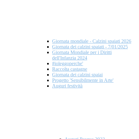
Giornata mondiale - Calzini spaiati 2026
Giornata dei calzini spaiati - 7/01/2025
Giornata Mondiale per i Diritti
dell'Infanzia 2024
#ioleggoperche'
Raccolta castagne
Giornata dei calzini spaiai
Progetto 'Sensibilmente in Arte'
Auguri festività