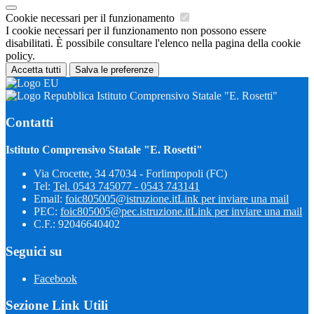
Cookie necessari per il funzionamento
I cookie necessari per il funzionamento non possono essere
disabilitati. È possibile consultare l'elenco nella pagina della cookie
policy.
Accetta tutti
Salva le preferenze
Istituto Comprensivo Statale "E. Rosetti"
Contatti
Istituto Comprensivo Statale "E. Rosetti"
Via Crocette, 34 47034 - Forlimpopoli (FC)
Tel:
Tel. 0543 745077 - 0543 743141
Email:
foic805005@istruzione.it
Link per inviare una mail
PEC:
foic805005@pec.istruzione.it
Link per inviare una mail
C.F.: 92046640402
Seguici su
Facebook
Sezione Link Utili