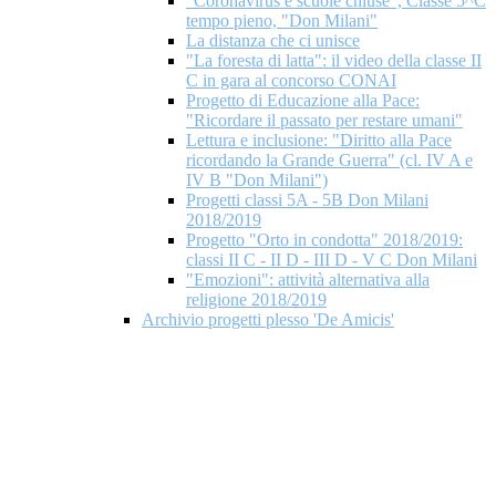
"Coronavirus e scuole chiuse", Classe 5^C
tempo pieno, "Don Milani"
La distanza che ci unisce
"La foresta di latta": il video della classe II
C in gara al concorso CONAI
Progetto di Educazione alla Pace:
"Ricordare il passato per restare umani"
Lettura e inclusione: "Diritto alla Pace
ricordando la Grande Guerra" (cl. IV A e
IV B "Don Milani")
Progetti classi 5A - 5B Don Milani
2018/2019
Progetto "Orto in condotta" 2018/2019:
classi II C - II D - III D - V C Don Milani
"Emozioni": attività alternativa alla
religione 2018/2019
Archivio progetti plesso 'De Amicis'