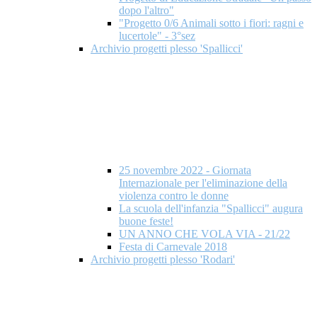
dopo l'altro"
"Progetto 0/6 Animali sotto i fiori: ragni e
lucertole" - 3°sez
Archivio progetti plesso 'Spallicci'
25 novembre 2022 - Giornata
Internazionale per l'eliminazione della
violenza contro le donne
La scuola dell'infanzia "Spallicci" augura
buone feste!
UN ANNO CHE VOLA VIA - 21/22
Festa di Carnevale 2018
Archivio progetti plesso 'Rodari'