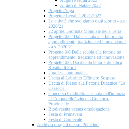
Auguri Pasqua 2023
Auguri di Natale 2022
Progetto Yoga
Progetto: Legalità 2021/2022
Le attività che svolgiamo ogni giorno - a.s.
2020/21
22 aprile: Giornata Mondiale della Terra
Progetto 0/6 "Dalla scuola alla fattoria tra
apprendimento, tradizione ed innovazione"
- a.s. 2020/21
Progetto 0/6 Dalla scuola alla fattoria tra
apprendimento, tradizione ed innovazione
Progetto 0/6: Uscita alla fattoria didattica
Rivalta di Forlì
Una festa autunnale...
Uscita al Labirinto Effimero Sospeso
Uscita di Plesso alla Fattoria Didattica "La
Casaccia"
Concorso Coldiretti: la scuola dell'infanzia
"L'Acquerello" vince il Concorso
Provinciale
Biodiversità versus omologazione
Festa di Primavera
Festa di Carnevale
Archivio progetti plesso 'Pollicino'