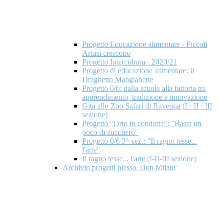
Progetto Educazione alimentare - Piccoli
Artusi crescono
Progetto Intercultura - 2020/21
Progetto di educazione alimentare: il
Draghetto Mangiabene
Progetto 0/6: dalla scuola alla fattoria tra
apprendimento, tradizione e innovazione
Gita allo Zoo Safari di Ravenna (I - II - III
sezione)
Progetto "Orto in condotta": "Basta un
poco di zucchero"
Progetto 0/6 3^ sez.: "Il ragno tesse...
l'arte"
Il ragno tesse... l'arte (I-II-III sezione)
Archivio progetti plesso 'Don Milani'