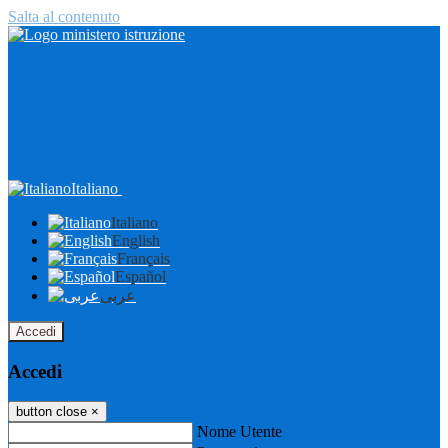
Salta al contenuto
Italiano
Italiano
English
Français
Español
عربى
Accedi
Accedi
button close
×
Nome Utente