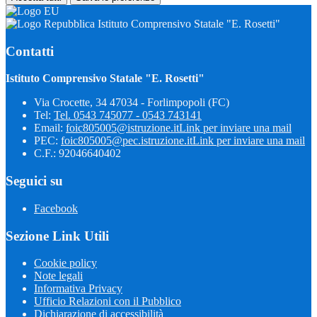
Istituto Comprensivo Statale "E. Rosetti"
Contatti
Istituto Comprensivo Statale "E. Rosetti"
Via Crocette, 34 47034 - Forlimpopoli (FC)
Tel:
Tel. 0543 745077 - 0543 743141
Email:
foic805005@istruzione.it
Link per inviare una mail
PEC:
foic805005@pec.istruzione.it
Link per inviare una mail
C.F.: 92046640402
Seguici su
Facebook
Sezione Link Utili
Cookie policy
Note legali
Informativa Privacy
Ufficio Relazioni con il Pubblico
Dichiarazione di accessibilità