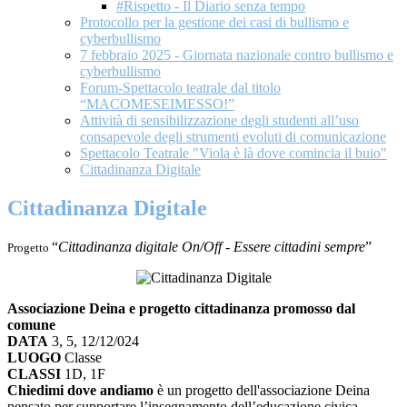
#Rispetto - Il Diario senza tempo
Protocollo per la gestione dei casi di bullismo e
cyberbullismo
7 febbraio 2025 - Giornata nazionale contro bullismo e
cyberbullismo
Forum-Spettacolo teatrale dal titolo
“MACOMESEIMESSO!”
Attività di sensibilizzazione degli studenti all’uso
consapevole degli strumenti evoluti di comunicazione
Spettacolo Teatrale "Viola è là dove comincia il buio"
Cittadinanza Digitale
Cittadinanza Digitale
“
Cittadinanza digitale On/Off - Essere cittadini sempre
”
Progetto
Associazione Deina e progetto cittadinanza promosso dal
comune
DATA
3, 5, 12/12/024
LUOGO
Classe
CLASSI
1D, 1F
Chiedimi dove andiamo
è un progetto dell'associazione Deina
pensato per supportare l’insegnamento dell’educazione civica