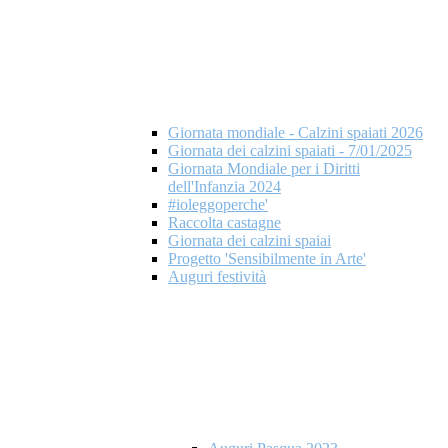
Giornata mondiale - Calzini spaiati 2026
Giornata dei calzini spaiati - 7/01/2025
Giornata Mondiale per i Diritti
dell'Infanzia 2024
#ioleggoperche'
Raccolta castagne
Giornata dei calzini spaiai
Progetto 'Sensibilmente in Arte'
Auguri festività