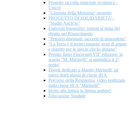
Progetto raccolta materiale scolastico -
Unicef
"Giornata della Memoria" progetto
PROGETTO DI SOLIDARIETA’ -
“Studio Anch’io”
Elaborati fotografici, ispirati al tema del
ritratto nel Rinascimento
"Pensieri disegnati: racconti di quarantena"
"La Terra è il nostro pianeta: gesti di amore
e rispetto per le specie che lo abitano"
Premio Ilario Fioravanti VII° edizione: la
scuola "M. Marinelli" si aggiudica il 2^
posto!
Ebook dedicato a Manlio Marinelli, ad
opera degli alunni di classe III A
Percorso della Resistenza: video realizzato
dalla classe III A "Marinelli"
Invito alla lettura in lingua inglese!
Educazione Stradale