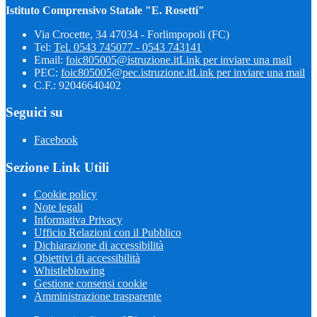
Istituto Comprensivo Statale "E. Rosetti"
Via Crocette, 34 47034 - Forlimpopoli (FC)
Tel:
Tel. 0543 745077 - 0543 743141
Email:
foic805005@istruzione.it
Link per inviare una mail
PEC:
foic805005@pec.istruzione.it
Link per inviare una mail
C.F.: 92046640402
Seguici su
Facebook
Sezione Link Utili
Cookie policy
Note legali
Informativa Privacy
Ufficio Relazioni con il Pubblico
Dichiarazione di accessibilità
Obiettivi di accessibilità
Whistleblowing
Gestione consensi cookie
Amministrazione trasparente