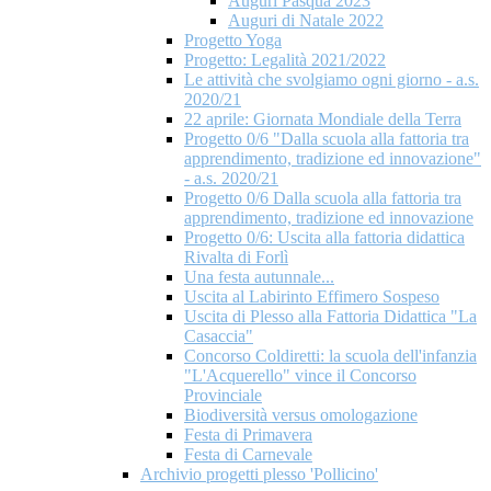
Auguri Pasqua 2023
Auguri di Natale 2022
Progetto Yoga
Progetto: Legalità 2021/2022
Le attività che svolgiamo ogni giorno - a.s.
2020/21
22 aprile: Giornata Mondiale della Terra
Progetto 0/6 "Dalla scuola alla fattoria tra
apprendimento, tradizione ed innovazione"
- a.s. 2020/21
Progetto 0/6 Dalla scuola alla fattoria tra
apprendimento, tradizione ed innovazione
Progetto 0/6: Uscita alla fattoria didattica
Rivalta di Forlì
Una festa autunnale...
Uscita al Labirinto Effimero Sospeso
Uscita di Plesso alla Fattoria Didattica "La
Casaccia"
Concorso Coldiretti: la scuola dell'infanzia
"L'Acquerello" vince il Concorso
Provinciale
Biodiversità versus omologazione
Festa di Primavera
Festa di Carnevale
Archivio progetti plesso 'Pollicino'