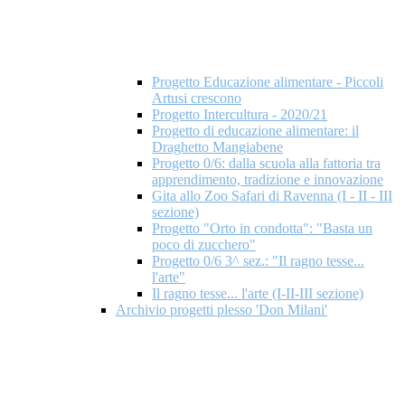
Progetto Educazione alimentare - Piccoli
Artusi crescono
Progetto Intercultura - 2020/21
Progetto di educazione alimentare: il
Draghetto Mangiabene
Progetto 0/6: dalla scuola alla fattoria tra
apprendimento, tradizione e innovazione
Gita allo Zoo Safari di Ravenna (I - II - III
sezione)
Progetto "Orto in condotta": "Basta un
poco di zucchero"
Progetto 0/6 3^ sez.: "Il ragno tesse...
l'arte"
Il ragno tesse... l'arte (I-II-III sezione)
Archivio progetti plesso 'Don Milani'