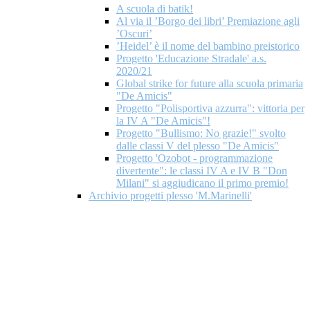
A scuola di batik!
Al via il ’Borgo dei libri’ Premiazione agli
’Oscuri’
’Heidel’ è il nome del bambino preistorico
Progetto 'Educazione Stradale' a.s.
2020/21
Global strike for future alla scuola primaria
"De Amicis"
Progetto "Polisportiva azzurra": vittoria per
la IV A "De Amicis"!
Progetto "Bullismo: No grazie!" svolto
dalle classi V del plesso "De Amicis"
Progetto 'Ozobot - programmazione
divertente": le classi IV A e IV B "Don
Milani" si aggiudicano il primo premio!
Archivio progetti plesso 'M.Marinelli'