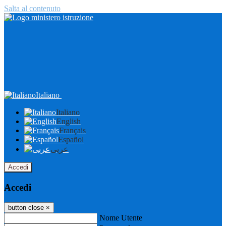
Salta al contenuto
Italiano
Italiano
English
Français
Español
عربى
Accedi
Accedi
button close
×
Nome Utente