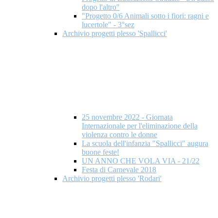
dopo l'altro"
"Progetto 0/6 Animali sotto i fiori: ragni e
lucertole" - 3°sez
Archivio progetti plesso 'Spallicci'
25 novembre 2022 - Giornata
Internazionale per l'eliminazione della
violenza contro le donne
La scuola dell'infanzia "Spallicci" augura
buone feste!
UN ANNO CHE VOLA VIA - 21/22
Festa di Carnevale 2018
Archivio progetti plesso 'Rodari'