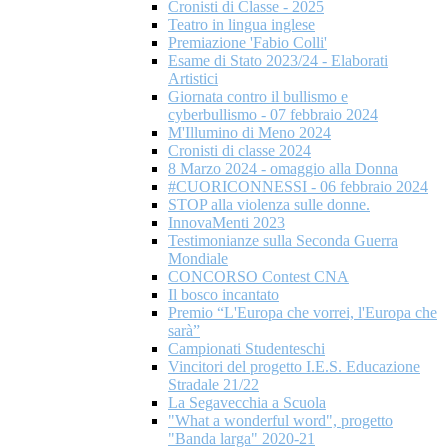
Cronisti di Classe - 2025
Teatro in lingua inglese
Premiazione 'Fabio Colli'
Esame di Stato 2023/24 - Elaborati
Artistici
Giornata contro il bullismo e
cyberbullismo - 07 febbraio 2024
M'Illumino di Meno 2024
Cronisti di classe 2024
8 Marzo 2024 - omaggio alla Donna
#CUORICONNESSI - 06 febbraio 2024
STOP alla violenza sulle donne.
InnovaMenti 2023
Testimonianze sulla Seconda Guerra
Mondiale
CONCORSO Contest CNA
Il bosco incantato
Premio “L'Europa che vorrei, l'Europa che
sarà”
Campionati Studenteschi
Vincitori del progetto I.E.S. Educazione
Stradale 21/22
La Segavecchia a Scuola
"What a wonderful word", progetto
"Banda larga" 2020-21