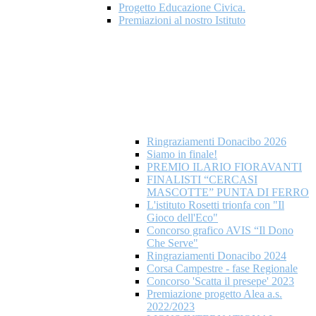
Progetto Educazione Civica.
Premiazioni al nostro Istituto
Ringraziamenti Donacibo 2026
Siamo in finale!
PREMIO ILARIO FIORAVANTI
FINALISTI “CERCASI
MASCOTTE” PUNTA DI FERRO
L'istituto Rosetti trionfa con "Il
Gioco dell'Eco"
Concorso grafico AVIS “Il Dono
Che Serve"
Ringraziamenti Donacibo 2024
Corsa Campestre - fase Regionale
Concorso 'Scatta il presepe' 2023
Premiazione progetto Alea a.s.
2022/2023