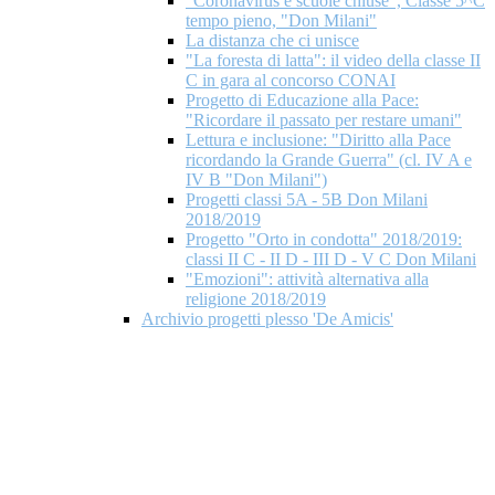
"Coronavirus e scuole chiuse", Classe 5^C
tempo pieno, "Don Milani"
La distanza che ci unisce
"La foresta di latta": il video della classe II
C in gara al concorso CONAI
Progetto di Educazione alla Pace:
"Ricordare il passato per restare umani"
Lettura e inclusione: "Diritto alla Pace
ricordando la Grande Guerra" (cl. IV A e
IV B "Don Milani")
Progetti classi 5A - 5B Don Milani
2018/2019
Progetto "Orto in condotta" 2018/2019:
classi II C - II D - III D - V C Don Milani
"Emozioni": attività alternativa alla
religione 2018/2019
Archivio progetti plesso 'De Amicis'