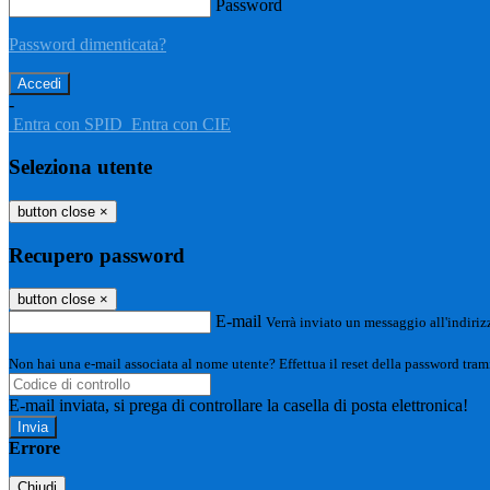
Password
Password dimenticata?
-
Entra con SPID
Entra con CIE
Seleziona utente
button close
×
Recupero password
button close
×
E-mail
Verrà inviato un messaggio all'indirizz
Non hai una e-mail associata al nome utente? Effettua il reset della password tram
E-mail inviata, si prega di controllare la casella di posta elettronica!
Errore
Chiudi