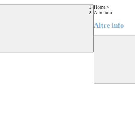
Home
>
Altre info
Altre info