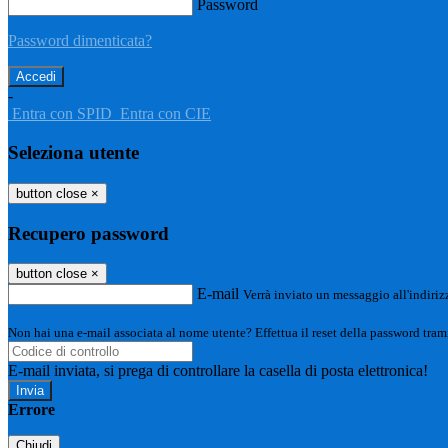
Password
Password dimenticata?
-
Entra con SPID
Entra con CIE
Seleziona utente
button close
×
Recupero password
button close
×
E-mail
Verrà inviato un messaggio all'indirizz
Non hai una e-mail associata al nome utente? Effettua il reset della password tram
E-mail inviata, si prega di controllare la casella di posta elettronica!
Errore
Chiudi