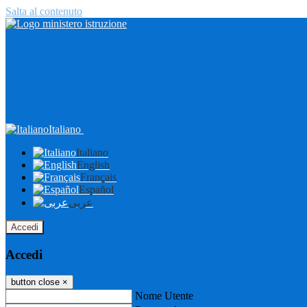
Salta al contenuto
Italiano
Italiano
English
Français
Español
عربى
Accedi
Accedi
button close
×
Nome Utente