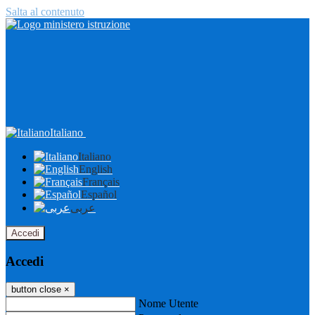
Salta al contenuto
Italiano
Italiano
English
Français
Español
عربى
Accedi
Accedi
button close
×
Nome Utente