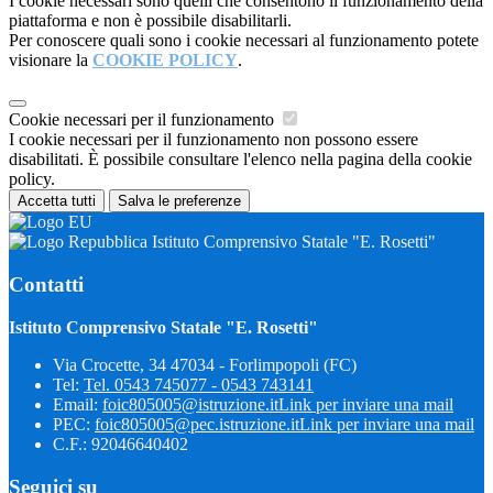
I cookie necessari sono quelli che consentono il funzionamento della
piattaforma e non è possibile disabilitarli.
Per conoscere quali sono i cookie necessari al funzionamento potete
visionare la
COOKIE POLICY
.
Cookie necessari per il funzionamento
I cookie necessari per il funzionamento non possono essere
disabilitati. È possibile consultare l'elenco nella pagina della cookie
policy.
Accetta tutti
Salva le preferenze
Istituto Comprensivo Statale "E. Rosetti"
Contatti
Istituto Comprensivo Statale "E. Rosetti"
Via Crocette, 34 47034 - Forlimpopoli (FC)
Tel:
Tel. 0543 745077 - 0543 743141
Email:
foic805005@istruzione.it
Link per inviare una mail
PEC:
foic805005@pec.istruzione.it
Link per inviare una mail
C.F.: 92046640402
Seguici su