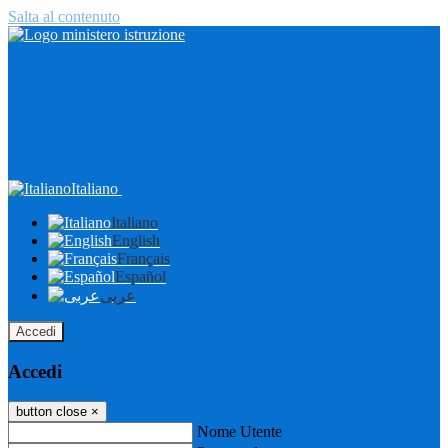
Salta al contenuto
Italiano
Italiano
English
Français
Español
عربى
Accedi
Accedi
button close
×
Nome Utente