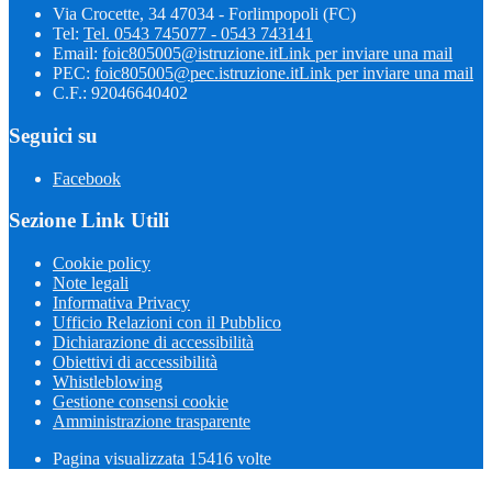
Via Crocette, 34 47034 - Forlimpopoli (FC)
Tel:
Tel. 0543 745077 - 0543 743141
Email:
foic805005@istruzione.it
Link per inviare una mail
PEC:
foic805005@pec.istruzione.it
Link per inviare una mail
C.F.: 92046640402
Seguici su
Facebook
Sezione Link Utili
Cookie policy
Note legali
Informativa Privacy
Ufficio Relazioni con il Pubblico
Dichiarazione di accessibilità
Obiettivi di accessibilità
Whistleblowing
Gestione consensi cookie
Amministrazione trasparente
Pagina visualizzata
15416
volte