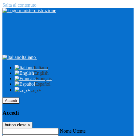
Salta al contenuto
Italiano
Italiano
English
Français
Español
عربى
Accedi
Accedi
button close
×
Nome Utente