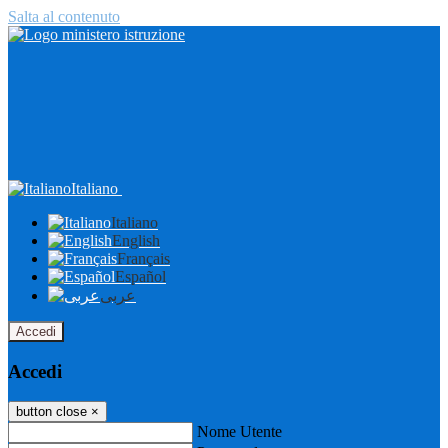
Salta al contenuto
Italiano
Italiano
English
Français
Español
عربى
Accedi
Accedi
button close
×
Nome Utente