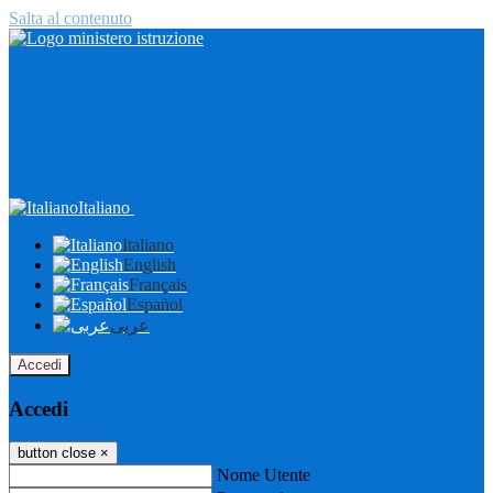
Salta al contenuto
Italiano
Italiano
English
Français
Español
عربى
Accedi
Accedi
button close
×
Nome Utente