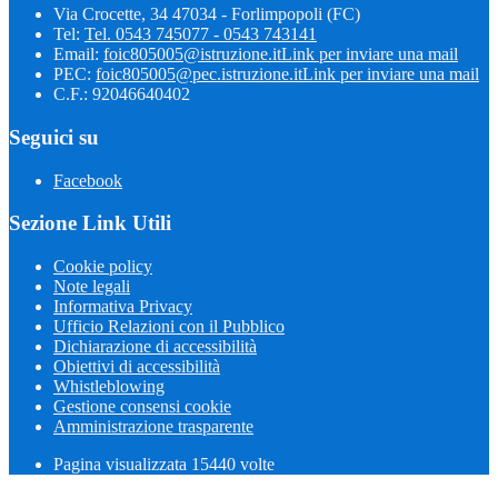
Via Crocette, 34 47034 - Forlimpopoli (FC)
Tel:
Tel. 0543 745077 - 0543 743141
Email:
foic805005@istruzione.it
Link per inviare una mail
PEC:
foic805005@pec.istruzione.it
Link per inviare una mail
C.F.: 92046640402
Seguici su
Facebook
Sezione Link Utili
Cookie policy
Note legali
Informativa Privacy
Ufficio Relazioni con il Pubblico
Dichiarazione di accessibilità
Obiettivi di accessibilità
Whistleblowing
Gestione consensi cookie
Amministrazione trasparente
Pagina visualizzata
15440
volte