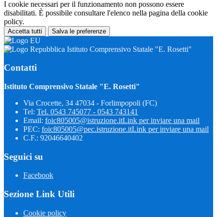
I cookie necessari per il funzionamento non possono essere
disabilitati. È possibile consultare l'elenco nella pagina della cookie
policy.
Accetta tutti
Salva le preferenze
Istituto Comprensivo Statale "E. Rosetti"
Contatti
Istituto Comprensivo Statale "E. Rosetti"
Via Crocette, 34 47034 - Forlimpopoli (FC)
Tel:
Tel. 0543 745077 - 0543 743141
Email:
foic805005@istruzione.it
Link per inviare una mail
PEC:
foic805005@pec.istruzione.it
Link per inviare una mail
C.F.: 92046640402
Seguici su
Facebook
Sezione Link Utili
Cookie policy