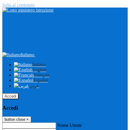
Salta al contenuto
Italiano
Italiano
English
Français
Español
عربى
Accedi
Accedi
button close
×
Nome Utente