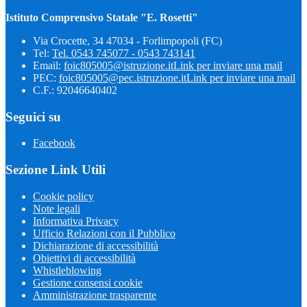
Istituto Comprensivo Statale "E. Rosetti"
Via Crocette, 34 47034 - Forlimpopoli (FC)
Tel:
Tel. 0543 745077 - 0543 743141
Email:
foic805005@istruzione.it
Link per inviare una mail
PEC:
foic805005@pec.istruzione.it
Link per inviare una mail
C.F.: 92046640402
Seguici su
Facebook
Sezione Link Utili
Cookie policy
Note legali
Informativa Privacy
Ufficio Relazioni con il Pubblico
Dichiarazione di accessibilità
Obiettivi di accessibilità
Whistleblowing
Gestione consensi cookie
Amministrazione trasparente