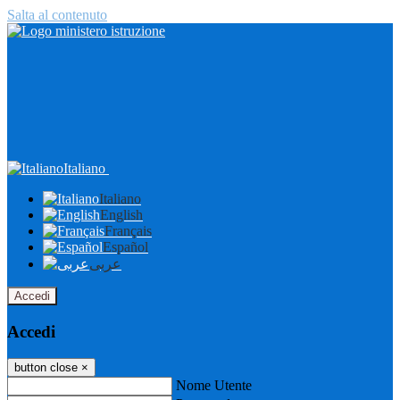
Salta al contenuto
Italiano
Italiano
English
Français
Español
عربى
Accedi
Accedi
button close
×
Nome Utente