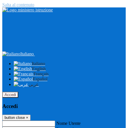
Salta al contenuto
Italiano
Italiano
English
Français
Español
عربى
Accedi
Accedi
button close
×
Nome Utente