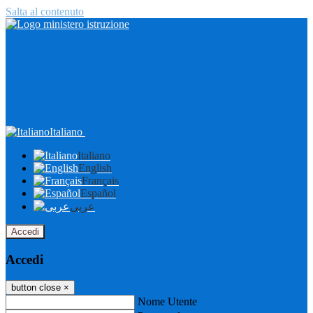
Salta al contenuto
Italiano
Italiano
English
Français
Español
عربى
Accedi
Accedi
button close
×
Nome Utente